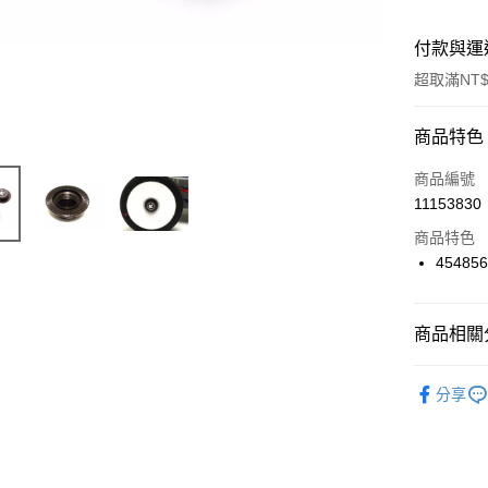
付款與運
超取滿NT$
付款方式
商品特色
信用卡一
商品編號
11153830
信用卡分
商品特色
3 期 
45485
6 期 
合作金
華南商
合作金
超商取貨
上海商
商品相關分
華南商
國泰世
LINE Pay
上海商
🔴 Kyosh
臺灣中
國泰世
分享
匯豐（
Apple Pay
臺灣中
聯邦商
匯豐（
街口支付
元大商
聯邦商
玉山商
元大商
悠遊付