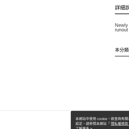
詳細
Newly 
runout
本分類
本網站中使用 cookie，欲查詢有關
設定，請參閱本網站「
隱私權條款
使用 cookie。
了解更多 >