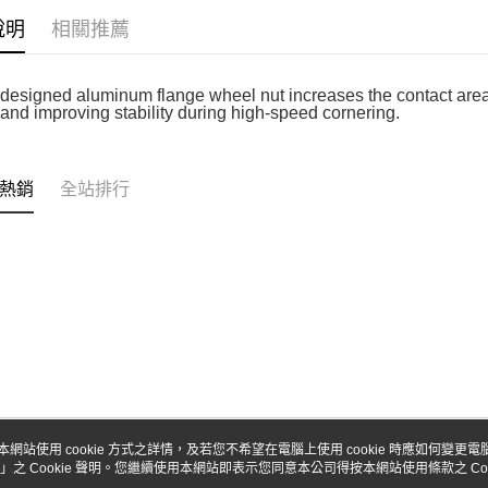
台新國
玉山商
說明
相關推薦
台灣樂
台新國
Google Pa
台灣樂
全盈+PAY
designed aluminum flange wheel nut increases the contact are
 and improving stability during high-speed cornering.
ATM付款
熱銷
全站排行
運送方式
全家-取貨
每筆NT$6
7-11-取
每筆NT$6
郵局
每筆NT$3
新竹物流
本網站使用 cookie 方式之詳情，及若您不希望在電腦上使用 cookie 時應如何變更電腦的
每筆NT$8
」之 Cookie 聲明。您繼續使用本網站即表示您同意本公司得按本網站使用條款之 Coo
關於我們
客服資訊