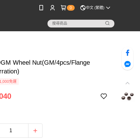
0
中文 (繁體)
GM Wheel Nut(GM/4pcs/Flange
ration)
1,000免運
040