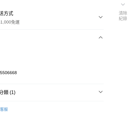
清除
送方式
紀錄
1,000免運
次付款
期付款
0 利率 每期
NT$346
21家銀行
65506668
0 利率 每期
NT$173
21家銀行
庫商業銀行
第一商業銀行
業銀行
彰化商業銀行
庫商業銀行
第一商業銀行
付款
業儲蓄銀行
台北富邦商業銀行
類 (1)
業銀行
彰化商業銀行
華商業銀行
兆豐國際商業銀行
業儲蓄銀行
台北富邦商業銀行
o Off-Road 零件
IFW
小企業銀行
台中商業銀行
華商業銀行
兆豐國際商業銀行
客服
台灣）商業銀行
華泰商業銀行
小企業銀行
台中商業銀行
業銀行
遠東國際商業銀行
台灣）商業銀行
華泰商業銀行
業銀行
永豐商業銀行
業銀行
遠東國際商業銀行
業銀行
星展（台灣）商業銀行
業銀行
永豐商業銀行