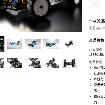
付款與運
宅配滿NT$
付款方式
商品特色
信用卡一
商品編號
11850158
信用卡分
商品特色
3 期 
京商推出
6 期 
合作金
在頂級
華南商
以既有
合作金
LINE Pay
上海商
華南商
採用新
國泰世
Apple Pay
上海商
事。
臺灣中
國泰世
積極導入
匯豐（
街口支付
臺灣中
聯邦商
力。
匯豐（