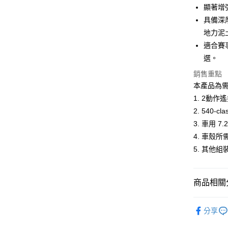
悠遊付
元大商
顯著增
聯邦商
玉山商
元大商
具備深
Google Pa
台新國
玉山商
地力泥
台灣樂
台新國
全盈+PAY
適合賽事
台灣樂
選。
ATM付款
銷售重點
本產品為需
運送方式
1. 2動
2. 540-cl
郵局
3. 車用 
每筆NT$3
4. 車殼
新竹物流
5. 其他
每筆NT$8
商品相關分
🔴 Kyo
分享