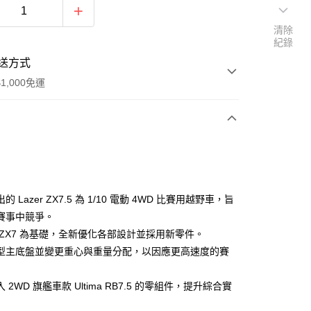
清除
紀錄
送方式
1,000免運
次付款
期付款
0 利率 每期
NT$5,233
21家銀行
的 Lazer ZX7.5 為 1/10 電動 4WD 比賽用越野車，旨
0 利率 每期
NT$2,616
21家銀行
庫商業銀行
第一商業銀行
賽事中競爭。
業銀行
彰化商業銀行
 ZX7 為基礎，全新優化各部設計並採用新零件。
庫商業銀行
第一商業銀行
業儲蓄銀行
台北富邦商業銀行
業銀行
彰化商業銀行
型主底盤並變更重心與重量分配，以因應更高速度的賽
華商業銀行
兆豐國際商業銀行
業儲蓄銀行
台北富邦商業銀行
小企業銀行
台中商業銀行
華商業銀行
兆豐國際商業銀行
 2WD 旗艦車款 Ultima RB7.5 的零組件，提升綜合實
台灣）商業銀行
華泰商業銀行
小企業銀行
台中商業銀行
業銀行
遠東國際商業銀行
台灣）商業銀行
華泰商業銀行