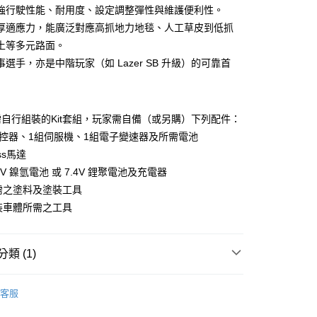
業銀行
永豐商業銀行
強行駛性能、耐用度、設定調整彈性與維護便利性。
業銀行
遠東國際商業銀行
業銀行
星展（台灣）商業銀行
業銀行
永豐商業銀行
厚適應力，能廣泛對應高抓地力地毯、人工草皮到低抓
y
際商業銀行
中國信託商業銀行
業銀行
星展（台灣）商業銀行
土等多元路面。
天信用卡公司
際商業銀行
中國信託商業銀行
選手，亦是中階玩家（如 Lazer SB 升級）的可靠首
天信用卡公司
自行組裝的Kit套組，玩家需自備（或另購）下列配件：
作遙控器、1組伺服機、1組電子變速器及所需電池
ass馬達
7.2V 鎳氫電池 或 7.4V 鋰聚電池及充電器
0，滿NT$1,000(含以上)免運費
所需之塗料及塗裝工具
組裝車體所需之工具
0，滿NT$1,000(含以上)免運費
類 (1)
sho 電動越野車系列
1/10 LAZER 越野車系列
客服