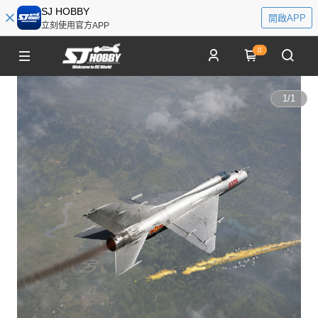
SJ HOBBY
開啟APP
立刻使用官方APP
0
1
/
1