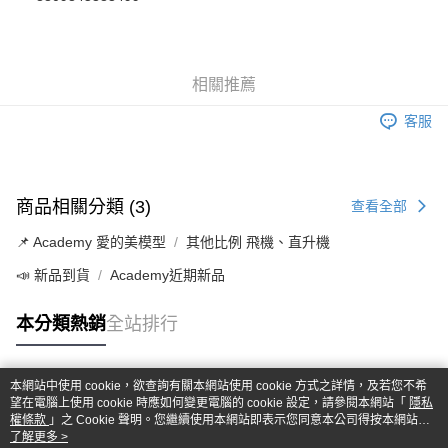
華南商業銀行
彰化商業銀行
合作金庫商業銀行
第一商業銀行
超商取貨付款
上海商業儲蓄銀行
台北富邦商業銀行
華南商業銀行
彰化商業銀行
國泰世華商業銀行
兆豐國際商業銀行
LINE Pay
上海商業儲蓄銀行
台北富邦商業銀行
臺灣中小企業銀行
台中商業銀行
國泰世華商業銀行
兆豐國際商業銀行
相關推薦
匯豐（台灣）商業銀行
華泰商業銀行
Apple Pay
臺灣中小企業銀行
台中商業銀行
聯邦商業銀行
遠東國際商業銀行
匯豐（台灣）商業銀行
華泰商業銀行
客服
街口支付
元大商業銀行
永豐商業銀行
聯邦商業銀行
遠東國際商業銀行
玉山商業銀行
星展（台灣）商業銀行
元大商業銀行
永豐商業銀行
悠遊付
台新國際商業銀行
中國信託商業銀行
玉山商業銀行
星展（台灣）商業銀行
台灣樂天信用卡公司
台新國際商業銀行
中國信託商業銀行
Google Pay
商品相關分類 (3)
查看全部
台灣樂天信用卡公司
全盈+PAY
📌 Academy 愛的美模型
其他比例 飛機、直升機
ATM付款
📣 新品到貨
Academy近期新品
本分類熱銷
全站排行
運送方式
全家-取貨付款
每筆NT$60，滿NT$1,000(含以上)免運費
本網站中使用 cookie，欲查詢有關本網站使用 cookie 方式之詳情，及若您不希
熱門標籤
望在電腦上使用 cookie 時應如何變更電腦的 cookie 設定，請參閱本網站「
隱私
權條款
7-11-取貨付款
」之 Cookie 聲明。您繼續使用本網站即表示您同意本公司得按本網站使
用條款之 Cookie 聲明使用 cookie。
了解更多 >