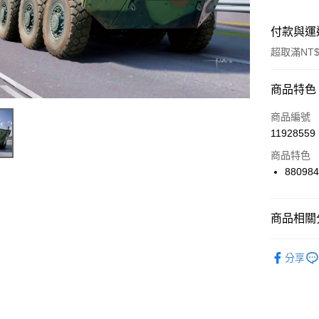
付款與運
超取滿NT$
付款方式
商品特色
信用卡一
商品編號
11928559
信用卡分
商品特色
3 期 
88098
6 期 
合作金
華南商
合作金
超商取貨
上海商
商品相關分
華南商
國泰世
LINE Pay
上海商
📌 Acad
臺灣中
國泰世
分享
匯豐（
Apple Pay
臺灣中
📣 新品到
聯邦商
匯豐（
街口支付
元大商
📣 新品到
聯邦商
玉山商
元大商
悠遊付