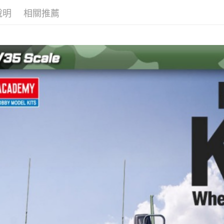
台新國
玉山商
說明
相關推薦
台灣樂
台新國
Google Pa
台灣樂
全盈+PAY
ATM付款
運送方式
全家-取貨
每筆NT$6
7-11-取
每筆NT$6
郵局
每筆NT$3
新竹物流
每筆NT$8