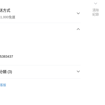
清除
送方式
紀錄
1,000免運
次付款
期付款
0 利率 每期
NT$330
21家銀行
45383437
0 利率 每期
NT$165
21家銀行
庫商業銀行
第一商業銀行
業銀行
彰化商業銀行
庫商業銀行
第一商業銀行
付款
業儲蓄銀行
台北富邦商業銀行
類 (3)
業銀行
彰化商業銀行
華商業銀行
兆豐國際商業銀行
業儲蓄銀行
台北富邦商業銀行
emy 愛的美模型
1/35 坦克及裝甲車
小企業銀行
台中商業銀行
華商業銀行
兆豐國際商業銀行
客服
台灣）商業銀行
華泰商業銀行
小企業銀行
台中商業銀行
貨
Academy近期新品
業銀行
遠東國際商業銀行
台灣）商業銀行
華泰商業銀行
業銀行
永豐商業銀行
貨
Academy即將來貨清單(2026年7月初)
業銀行
遠東國際商業銀行
業銀行
星展（台灣）商業銀行
業銀行
永豐商業銀行