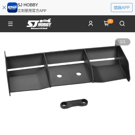
SJ HOBBY
開啟APP
立刻使用官方APP
0
1
/
1