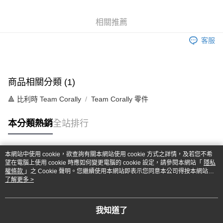
6 期 0 利率 每期
NT$48
21家銀行
合作金庫商業銀行
第一商業銀行
華南商業銀行
彰化商業銀行
合作金庫商業銀行
第一商業銀行
超商取貨付款
相關推薦
上海商業儲蓄銀行
台北富邦商業銀行
華南商業銀行
彰化商業銀行
國泰世華商業銀行
兆豐國際商業銀行
LINE Pay
上海商業儲蓄銀行
台北富邦商業銀行
客服
臺灣中小企業銀行
台中商業銀行
國泰世華商業銀行
兆豐國際商業銀行
匯豐（台灣）商業銀行
華泰商業銀行
Apple Pay
臺灣中小企業銀行
台中商業銀行
聯邦商業銀行
遠東國際商業銀行
匯豐（台灣）商業銀行
華泰商業銀行
街口支付
元大商業銀行
永豐商業銀行
商品相關分類 (1)
聯邦商業銀行
遠東國際商業銀行
玉山商業銀行
星展（台灣）商業銀行
元大商業銀行
永豐商業銀行
悠遊付
台新國際商業銀行
中國信託商業銀行
🔺 比利時 Team Corally
Team Corally 零件
玉山商業銀行
星展（台灣）商業銀行
台灣樂天信用卡公司
台新國際商業銀行
中國信託商業銀行
Google Pay
本分類熱銷
全站排行
台灣樂天信用卡公司
全盈+PAY
ATM付款
本網站中使用 cookie，欲查詢有關本網站使用 cookie 方式之詳情，及若您不希
熱門標籤
望在電腦上使用 cookie 時應如何變更電腦的 cookie 設定，請參閱本網站「
隱私
權條款
」之 Cookie 聲明。您繼續使用本網站即表示您同意本公司得按本網站使
運送方式
用條款之 Cookie 聲明使用 cookie。
了解更多 >
全家-取貨付款
每筆NT$60，滿NT$1,000(含以上)免運費
我知道了
7-11-取貨付款