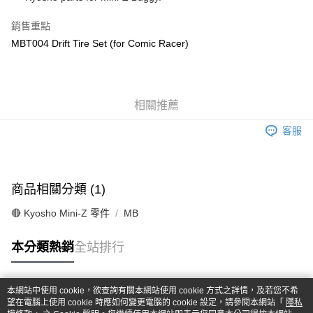
華南商業銀行
彰化商業銀行
合作金庫商業銀行
第一商業銀行
超商取貨付款
上海商業儲蓄銀行
台北富邦商業銀行
華南商業銀行
彰化商業銀行
銷售重點
國泰世華商業銀行
兆豐國際商業銀行
LINE Pay
上海商業儲蓄銀行
台北富邦商業銀行
MBT004 Drift Tire Set (for Comic Racer)
臺灣中小企業銀行
台中商業銀行
國泰世華商業銀行
兆豐國際商業銀行
匯豐（台灣）商業銀行
華泰商業銀行
Apple Pay
臺灣中小企業銀行
台中商業銀行
聯邦商業銀行
遠東國際商業銀行
匯豐（台灣）商業銀行
華泰商業銀行
街口支付
元大商業銀行
永豐商業銀行
聯邦商業銀行
遠東國際商業銀行
玉山商業銀行
相關推薦
星展（台灣）商業銀行
元大商業銀行
永豐商業銀行
悠遊付
台新國際商業銀行
中國信託商業銀行
玉山商業銀行
星展（台灣）商業銀行
客服
台灣樂天信用卡公司
台新國際商業銀行
中國信託商業銀行
Google Pay
台灣樂天信用卡公司
全盈+PAY
商品相關分類 (1)
ATM付款
🔴 Kyosho Mini-Z 零件
MB
運送方式
本分類熱銷
全站排行
全家-取貨付款
每筆NT$60，滿NT$1,000(含以上)免運費
本網站中使用 cookie，欲查詢有關本網站使用 cookie 方式之詳情，及若您不希
7-11-取貨付款
熱門標籤
望在電腦上使用 cookie 時應如何變更電腦的 cookie 設定，請參閱本網站「
隱私