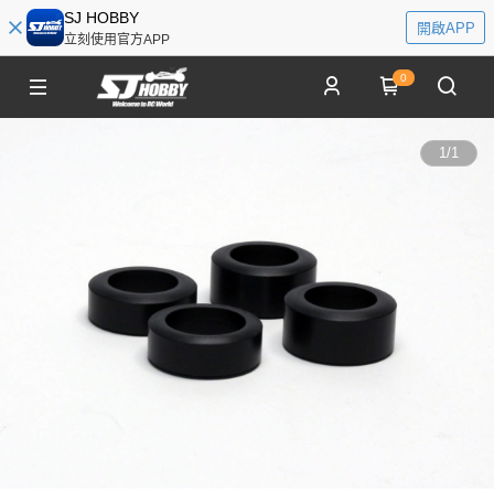
SJ HOBBY
開啟APP
立刻使用官方APP
0
1
/
1