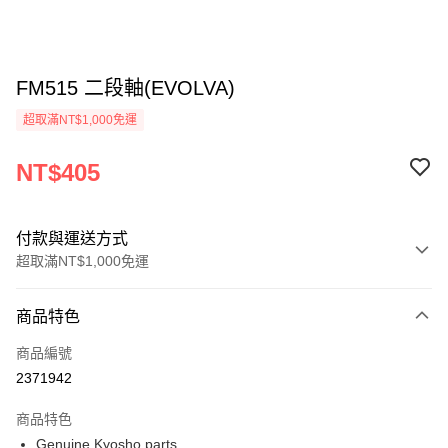
FM515 二段軸(EVOLVA)
超取滿NT$1,000免運
NT$405
付款與運送方式
超取滿NT$1,000免運
付款方式
商品特色
信用卡一次付款
商品編號
信用卡分期付款
2371942
3 期 0 利率 每期
NT$135
21家銀行
商品特色
6 期 0 利率 每期
NT$67
21家銀行
合作金庫商業銀行
第一商業銀行
Genuine Kyosho parts.