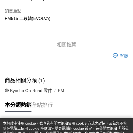
華南商業銀行
彰化商業銀行
合作金庫商業銀行
第一商業銀行
超商取貨付款
上海商業儲蓄銀行
台北富邦商業銀行
華南商業銀行
彰化商業銀行
銷售重點
國泰世華商業銀行
兆豐國際商業銀行
LINE Pay
上海商業儲蓄銀行
台北富邦商業銀行
FM515 二段軸(EVOLVA)
臺灣中小企業銀行
台中商業銀行
國泰世華商業銀行
兆豐國際商業銀行
匯豐（台灣）商業銀行
華泰商業銀行
Apple Pay
臺灣中小企業銀行
台中商業銀行
聯邦商業銀行
遠東國際商業銀行
匯豐（台灣）商業銀行
華泰商業銀行
街口支付
元大商業銀行
永豐商業銀行
聯邦商業銀行
遠東國際商業銀行
玉山商業銀行
相關推薦
星展（台灣）商業銀行
元大商業銀行
永豐商業銀行
悠遊付
台新國際商業銀行
中國信託商業銀行
玉山商業銀行
星展（台灣）商業銀行
客服
台灣樂天信用卡公司
台新國際商業銀行
中國信託商業銀行
Google Pay
台灣樂天信用卡公司
全盈+PAY
商品相關分類 (1)
ATM付款
🔴 Kyosho On-Road 零件
FM
運送方式
本分類熱銷
全站排行
全家-取貨付款
每筆NT$60，滿NT$1,000(含以上)免運費
本網站中使用 cookie，欲查詢有關本網站使用 cookie 方式之詳情，及若您不希
7-11-取貨付款
熱門標籤
望在電腦上使用 cookie 時應如何變更電腦的 cookie 設定，請參閱本網站「
隱私