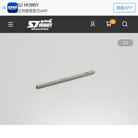
SJ HOBBY
開啟APP
立刻使用官方APP
0
1
/
1