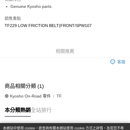
6 期 0 利率 每期
NT$72
21家銀行
合作金庫商業銀行
第一商業銀行
Genuine Kyosho parts.
華南商業銀行
彰化商業銀行
合作金庫商業銀行
第一商業銀行
超商取貨付款
上海商業儲蓄銀行
台北富邦商業銀行
華南商業銀行
彰化商業銀行
銷售重點
國泰世華商業銀行
兆豐國際商業銀行
LINE Pay
上海商業儲蓄銀行
台北富邦商業銀行
TF229 LOW FRICTION BELT(FRONT/SPW107
臺灣中小企業銀行
台中商業銀行
國泰世華商業銀行
兆豐國際商業銀行
匯豐（台灣）商業銀行
華泰商業銀行
Apple Pay
臺灣中小企業銀行
台中商業銀行
聯邦商業銀行
遠東國際商業銀行
匯豐（台灣）商業銀行
華泰商業銀行
街口支付
元大商業銀行
永豐商業銀行
聯邦商業銀行
遠東國際商業銀行
玉山商業銀行
相關推薦
星展（台灣）商業銀行
元大商業銀行
永豐商業銀行
悠遊付
台新國際商業銀行
中國信託商業銀行
玉山商業銀行
星展（台灣）商業銀行
客服
台灣樂天信用卡公司
台新國際商業銀行
中國信託商業銀行
Google Pay
台灣樂天信用卡公司
全盈+PAY
商品相關分類 (1)
ATM付款
🔴 Kyosho On-Road 零件
TF
運送方式
本分類熱銷
全站排行
全家-取貨付款
每筆NT$60，滿NT$1,000(含以上)免運費
本網站中使用 cookie，欲查詢有關本網站使用 cookie 方式之詳情，及若您不希
7-11-取貨付款