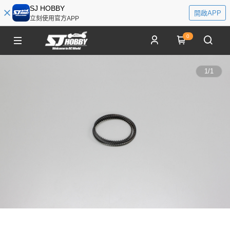
SJ HOBBY
開啟APP
立刻使用官方APP
0
1
/
1