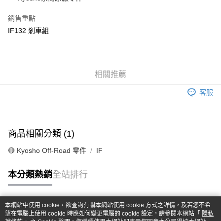
華南商業銀行
彰化商業銀行
合作金庫商業銀行
第一商業銀行
超商取貨付款
上海商業儲蓄銀行
台北富邦商業銀行
華南商業銀行
彰化商業銀行
銷售重點
國泰世華商業銀行
兆豐國際商業銀行
LINE Pay
上海商業儲蓄銀行
台北富邦商業銀行
IF132 剎車組
臺灣中小企業銀行
台中商業銀行
國泰世華商業銀行
兆豐國際商業銀行
匯豐（台灣）商業銀行
華泰商業銀行
Apple Pay
臺灣中小企業銀行
台中商業銀行
聯邦商業銀行
遠東國際商業銀行
匯豐（台灣）商業銀行
華泰商業銀行
街口支付
元大商業銀行
永豐商業銀行
聯邦商業銀行
遠東國際商業銀行
玉山商業銀行
相關推薦
星展（台灣）商業銀行
元大商業銀行
永豐商業銀行
悠遊付
台新國際商業銀行
中國信託商業銀行
玉山商業銀行
星展（台灣）商業銀行
客服
台灣樂天信用卡公司
台新國際商業銀行
中國信託商業銀行
Google Pay
台灣樂天信用卡公司
全盈+PAY
商品相關分類 (1)
ATM付款
🔴 Kyosho Off-Road 零件
IF
運送方式
本分類熱銷
全站排行
全家-取貨付款
每筆NT$60，滿NT$1,000(含以上)免運費
本網站中使用 cookie，欲查詢有關本網站使用 cookie 方式之詳情，及若您不希
7-11-取貨付款
熱門標籤
望在電腦上使用 cookie 時應如何變更電腦的 cookie 設定，請參閱本網站「
隱私