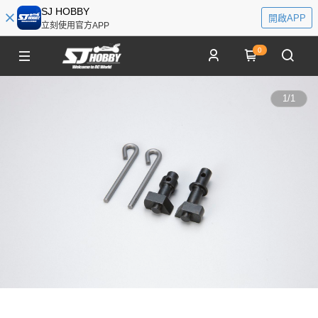
SJ HOBBY
開啟APP
立刻使用官方APP
0
1
/
1