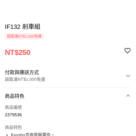
IF132 剎車組
超取滿NT$1,000免運
NT$250
付款與運送方式
超取滿NT$1,000免運
付款方式
商品特色
信用卡一次付款
商品編號
信用卡分期付款
2379536
3 期 0 利率 每期
NT$83
21家銀行
商品特色
6 期 0 利率 每期
NT$41
21家銀行
合作金庫商業銀行
第一商業銀行
Kyosho京商原廠零件。