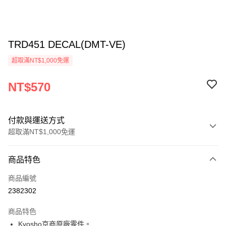
TRD451 DECAL(DMT-VE)
超取滿NT$1,000免運
NT$570
付款與運送方式
超取滿NT$1,000免運
付款方式
商品特色
信用卡一次付款
商品編號
信用卡分期付款
2382302
3 期 0 利率 每期
NT$190
21家銀行
商品特色
6 期 0 利率 每期
NT$95
21家銀行
合作金庫商業銀行
第一商業銀行
Kyosho京商原廠零件。