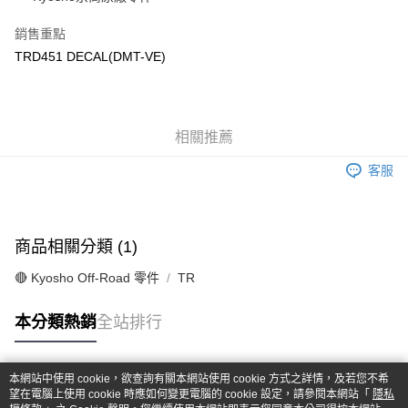
華南商業銀行
彰化商業銀行
合作金庫商業銀行
第一商業銀行
超商取貨付款
上海商業儲蓄銀行
台北富邦商業銀行
華南商業銀行
彰化商業銀行
銷售重點
國泰世華商業銀行
兆豐國際商業銀行
LINE Pay
上海商業儲蓄銀行
台北富邦商業銀行
TRD451 DECAL(DMT-VE)
臺灣中小企業銀行
台中商業銀行
國泰世華商業銀行
兆豐國際商業銀行
匯豐（台灣）商業銀行
華泰商業銀行
Apple Pay
臺灣中小企業銀行
台中商業銀行
聯邦商業銀行
遠東國際商業銀行
匯豐（台灣）商業銀行
華泰商業銀行
街口支付
元大商業銀行
永豐商業銀行
聯邦商業銀行
遠東國際商業銀行
玉山商業銀行
相關推薦
星展（台灣）商業銀行
元大商業銀行
永豐商業銀行
悠遊付
台新國際商業銀行
中國信託商業銀行
玉山商業銀行
星展（台灣）商業銀行
客服
台灣樂天信用卡公司
台新國際商業銀行
中國信託商業銀行
Google Pay
台灣樂天信用卡公司
全盈+PAY
商品相關分類 (1)
ATM付款
🔴 Kyosho Off-Road 零件
TR
運送方式
本分類熱銷
全站排行
全家-取貨付款
每筆NT$60，滿NT$1,000(含以上)免運費
本網站中使用 cookie，欲查詢有關本網站使用 cookie 方式之詳情，及若您不希
7-11-取貨付款
熱門標籤
望在電腦上使用 cookie 時應如何變更電腦的 cookie 設定，請參閱本網站「
隱私