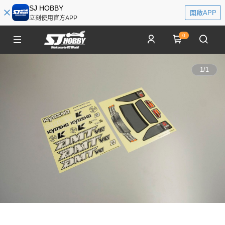
SJ HOBBY
開啟APP
立刻使用官方APP
0
1
/
1