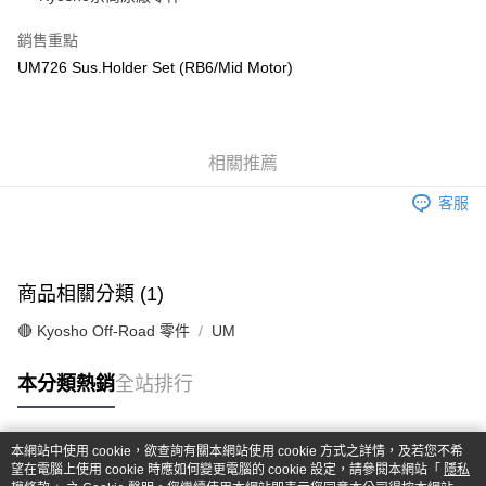
華南商業銀行
彰化商業銀行
合作金庫商業銀行
第一商業銀行
超商取貨付款
上海商業儲蓄銀行
台北富邦商業銀行
華南商業銀行
彰化商業銀行
銷售重點
國泰世華商業銀行
兆豐國際商業銀行
LINE Pay
上海商業儲蓄銀行
台北富邦商業銀行
UM726 Sus.Holder Set (RB6/Mid Motor)
臺灣中小企業銀行
台中商業銀行
國泰世華商業銀行
兆豐國際商業銀行
匯豐（台灣）商業銀行
華泰商業銀行
Apple Pay
臺灣中小企業銀行
台中商業銀行
聯邦商業銀行
遠東國際商業銀行
匯豐（台灣）商業銀行
華泰商業銀行
街口支付
元大商業銀行
永豐商業銀行
聯邦商業銀行
遠東國際商業銀行
玉山商業銀行
相關推薦
星展（台灣）商業銀行
元大商業銀行
永豐商業銀行
悠遊付
台新國際商業銀行
中國信託商業銀行
玉山商業銀行
星展（台灣）商業銀行
客服
台灣樂天信用卡公司
台新國際商業銀行
中國信託商業銀行
Google Pay
台灣樂天信用卡公司
全盈+PAY
商品相關分類 (1)
ATM付款
🔴 Kyosho Off-Road 零件
UM
運送方式
本分類熱銷
全站排行
全家-取貨付款
每筆NT$60，滿NT$1,000(含以上)免運費
本網站中使用 cookie，欲查詢有關本網站使用 cookie 方式之詳情，及若您不希
7-11-取貨付款
熱門標籤
望在電腦上使用 cookie 時應如何變更電腦的 cookie 設定，請參閱本網站「
隱私