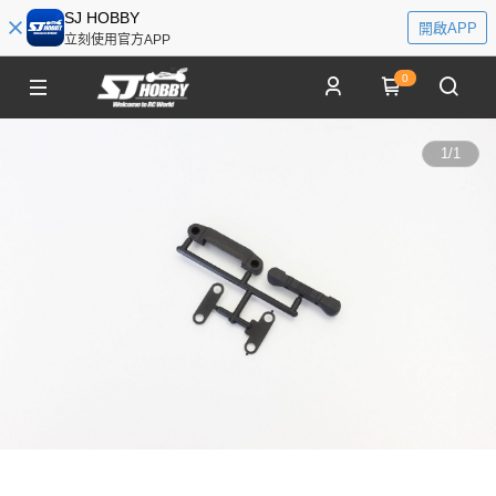
SJ HOBBY
開啟APP
立刻使用官方APP
0
1
/
1