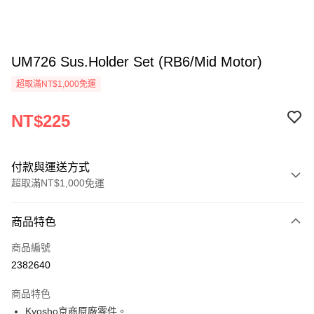
UM726 Sus.Holder Set (RB6/Mid Motor)
超取滿NT$1,000免運
NT$225
付款與運送方式
超取滿NT$1,000免運
付款方式
商品特色
信用卡一次付款
商品編號
信用卡分期付款
2382640
3 期 0 利率 每期
NT$75
21家銀行
商品特色
6 期 0 利率 每期
NT$37
21家銀行
合作金庫商業銀行
第一商業銀行
Kyosho京商原廠零件。