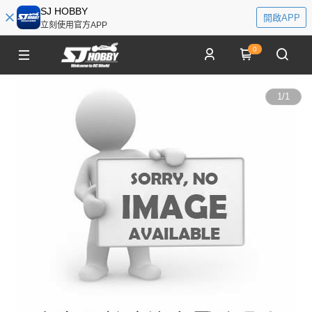
SJ HOBBY
開啟APP
立刻使用官方APP
0
1
/
1