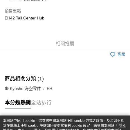
華南商業銀行
彰化商業銀行
合作金庫商業銀行
第一商業銀行
超商取貨付款
上海商業儲蓄銀行
台北富邦商業銀行
華南商業銀行
彰化商業銀行
銷售重點
國泰世華商業銀行
兆豐國際商業銀行
LINE Pay
上海商業儲蓄銀行
台北富邦商業銀行
EH42 Tail Center Hub
臺灣中小企業銀行
台中商業銀行
國泰世華商業銀行
兆豐國際商業銀行
匯豐（台灣）商業銀行
華泰商業銀行
Apple Pay
臺灣中小企業銀行
台中商業銀行
聯邦商業銀行
遠東國際商業銀行
匯豐（台灣）商業銀行
華泰商業銀行
街口支付
元大商業銀行
永豐商業銀行
聯邦商業銀行
遠東國際商業銀行
玉山商業銀行
相關推薦
星展（台灣）商業銀行
元大商業銀行
永豐商業銀行
悠遊付
台新國際商業銀行
中國信託商業銀行
玉山商業銀行
星展（台灣）商業銀行
客服
台灣樂天信用卡公司
台新國際商業銀行
中國信託商業銀行
Google Pay
台灣樂天信用卡公司
全盈+PAY
商品相關分類 (1)
ATM付款
🔴 Kyosho 海空零件
EH
運送方式
本分類熱銷
全站排行
全家-取貨付款
每筆NT$60，滿NT$1,000(含以上)免運費
本網站中使用 cookie，欲查詢有關本網站使用 cookie 方式之詳情，及若您不希
7-11-取貨付款
熱門標籤
望在電腦上使用 cookie 時應如何變更電腦的 cookie 設定，請參閱本網站「
隱私