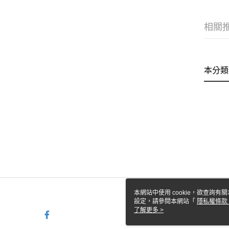
相關
本分類
本網站中使用 cookie，欲查詢有關
設定，請參閱本網站「
隱私權條款
使用 cookie。
了解更多 >