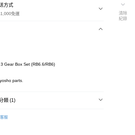
送方式
清除
1,000免運
紀錄
次付款
期付款
0 利率 每期
NT$113
21家銀行
3 Gear Box Set (RB6.6/RB6)
0 利率 每期
NT$56
21家銀行
庫商業銀行
第一商業銀行
業銀行
彰化商業銀行
庫商業銀行
第一商業銀行
yosho parts.
付款
業儲蓄銀行
台北富邦商業銀行
業銀行
彰化商業銀行
華商業銀行
兆豐國際商業銀行
業儲蓄銀行
台北富邦商業銀行
小企業銀行
台中商業銀行
華商業銀行
兆豐國際商業銀行
類 (1)
台灣）商業銀行
華泰商業銀行
小企業銀行
台中商業銀行
業銀行
遠東國際商業銀行
台灣）商業銀行
華泰商業銀行
o Off-Road 零件
UM
業銀行
永豐商業銀行
客服
業銀行
遠東國際商業銀行
業銀行
星展（台灣）商業銀行
業銀行
永豐商業銀行
際商業銀行
中國信託商業銀行
業銀行
星展（台灣）商業銀行
天信用卡公司