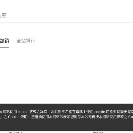
台新國
Google Pa
台灣樂
全盈+PAY
推薦
ATM付款
熱銷
全站排行
運送方式
全家-取貨
每筆NT$6
7-11-取
每筆NT$6
郵局
每筆NT$3
新竹物流
本網站使用 cookie 方式之詳情，及若您不希望在電腦上使用 cookie 時應如何變更電腦的
」之 Cookie 聲明。您繼續使用本網站即表示您同意本公司得按本網站使用條款之 Coo
關於我們
客服資訊
每筆NT$8
品牌故事
購物說明