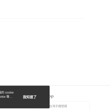
際商業銀行
中國信託商業銀行
y
天信用卡公司
付款
0，滿NT$1,000(含以上)免運費
貨付款
0，滿NT$1,000(含以上)免運費
0，滿NT$1,000(含以上)免運費
 cookie
kie 聲明
我知道了
官方APP
0，滿NT$1,000(含以上)免運費