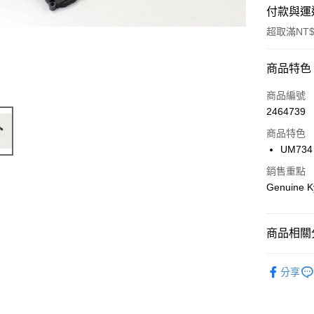
付款與運
超取滿NT$
付款方式
商品特色
信用卡一
商品編號
2464739
信用卡分
商品特色
3 期 
UM734 
6 期 
合作金
銷售重點
華南商
合作金
Genuine K
超商取貨
上海商
華南商
國泰世
LINE Pay
上海商
臺灣中
國泰世
商品相關分
匯豐（
Apple Pay
臺灣中
聯邦商
匯豐（
🔴 Kyosh
街口支付
元大商
分享
聯邦商
玉山商
元大商
悠遊付
台新國
玉山商
台灣樂