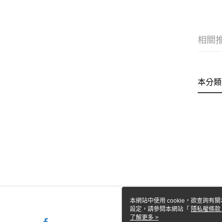
相關
本分類
本網站中使用 cookie，欲查詢有關
設定，請參閱本網站「
隱私權條款
使用 cookie。
了解更多 >