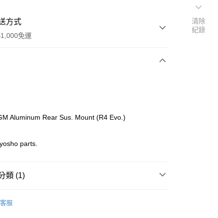
清除
送方式
紀錄
1,000免運
次付款
期付款
0 利率 每期
NT$213
21家銀行
M Aluminum Rear Sus. Mount (R4 Evo.)
0 利率 每期
NT$106
21家銀行
庫商業銀行
第一商業銀行
業銀行
彰化商業銀行
庫商業銀行
第一商業銀行
yosho parts.
付款
業儲蓄銀行
台北富邦商業銀行
業銀行
彰化商業銀行
華商業銀行
兆豐國際商業銀行
業儲蓄銀行
台北富邦商業銀行
小企業銀行
台中商業銀行
華商業銀行
兆豐國際商業銀行
類 (1)
台灣）商業銀行
華泰商業銀行
小企業銀行
台中商業銀行
業銀行
遠東國際商業銀行
台灣）商業銀行
華泰商業銀行
o On-Road 零件
VZ
業銀行
永豐商業銀行
客服
業銀行
遠東國際商業銀行
業銀行
星展（台灣）商業銀行
業銀行
永豐商業銀行