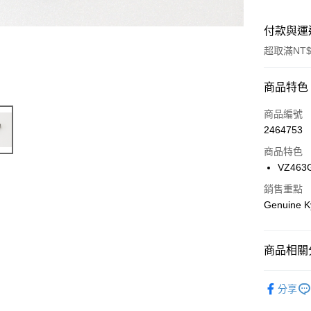
付款與運
超取滿NT$
付款方式
商品特色
信用卡一
商品編號
2464753
信用卡分
商品特色
3 期 
VZ463G
6 期 
合作金
銷售重點
華南商
合作金
Genuine K
超商取貨
上海商
華南商
國泰世
LINE Pay
上海商
臺灣中
國泰世
商品相關分
匯豐（
Apple Pay
臺灣中
聯邦商
匯豐（
🔴 Kyosh
街口支付
元大商
分享
聯邦商
玉山商
元大商
悠遊付