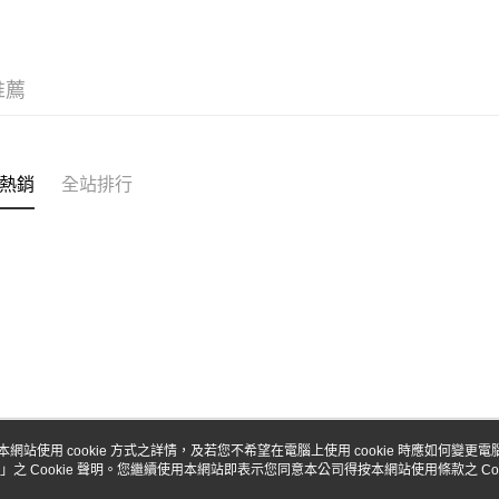
台新國
玉山商
台灣樂
台新國
Google Pa
台灣樂
全盈+PAY
推薦
ATM付款
熱銷
全站排行
運送方式
全家-取貨
每筆NT$6
7-11-取
每筆NT$6
郵局
每筆NT$3
新竹物流
本網站使用 cookie 方式之詳情，及若您不希望在電腦上使用 cookie 時應如何變更電腦的
」之 Cookie 聲明。您繼續使用本網站即表示您同意本公司得按本網站使用條款之 Coo
關於我們
客服資訊
每筆NT$8