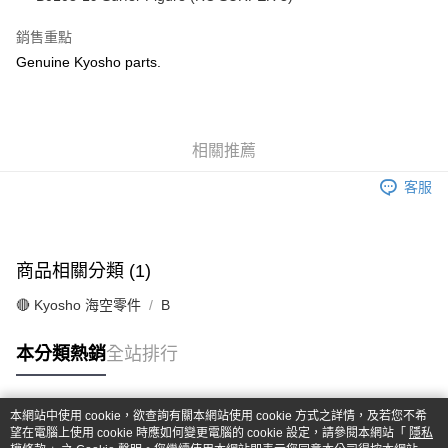
華南商業銀行
彰化商業銀行
合作金庫商業銀行
第一商業銀行
超商取貨付款
上海商業儲蓄銀行
台北富邦商業銀行
華南商業銀行
彰化商業銀行
銷售重點
國泰世華商業銀行
兆豐國際商業銀行
LINE Pay
上海商業儲蓄銀行
台北富邦商業銀行
Genuine Kyosho parts.
臺灣中小企業銀行
台中商業銀行
國泰世華商業銀行
兆豐國際商業銀行
匯豐（台灣）商業銀行
華泰商業銀行
Apple Pay
臺灣中小企業銀行
台中商業銀行
聯邦商業銀行
遠東國際商業銀行
匯豐（台灣）商業銀行
華泰商業銀行
街口支付
元大商業銀行
永豐商業銀行
聯邦商業銀行
遠東國際商業銀行
玉山商業銀行
相關推薦
星展（台灣）商業銀行
元大商業銀行
永豐商業銀行
悠遊付
台新國際商業銀行
中國信託商業銀行
玉山商業銀行
星展（台灣）商業銀行
客服
台灣樂天信用卡公司
台新國際商業銀行
中國信託商業銀行
Google Pay
台灣樂天信用卡公司
全盈+PAY
商品相關分類 (1)
ATM付款
🔴 Kyosho 海空零件
B
運送方式
本分類熱銷
全站排行
全家-取貨付款
每筆NT$60，滿NT$1,000(含以上)免運費
本網站中使用 cookie，欲查詢有關本網站使用 cookie 方式之詳情，及若您不希
7-11-取貨付款
熱門標籤
望在電腦上使用 cookie 時應如何變更電腦的 cookie 設定，請參閱本網站「
隱私