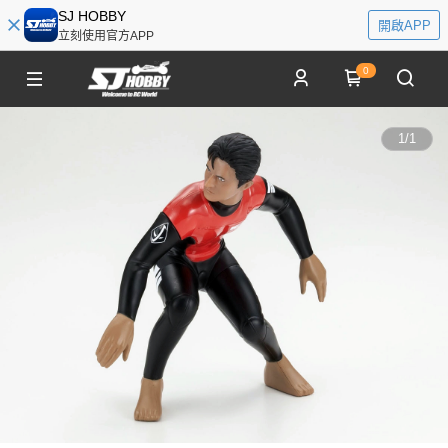
SJ HOBBY
開啟APP
立刻使用官方APP
0
1
/
1