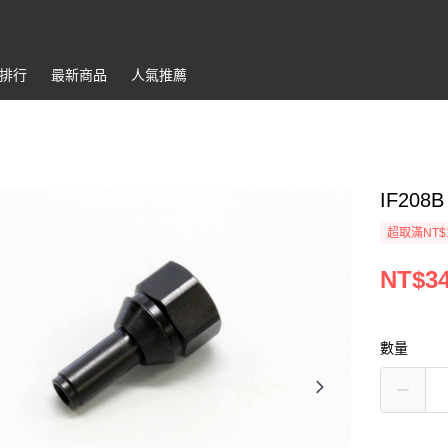
排行
最新商品
人氣推薦
IF208B
超取滿NT$
NT$3
數量