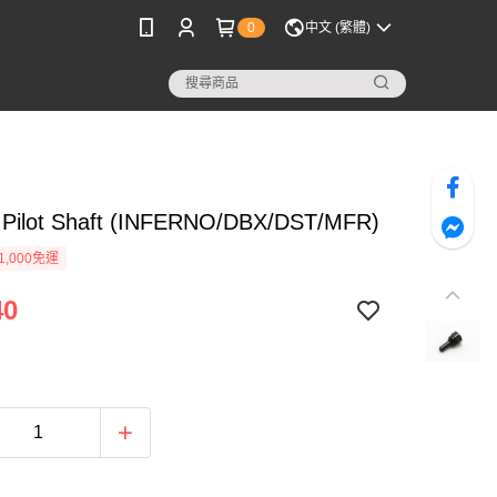
0
中文 (繁體)
 Pilot Shaft (INFERNO/DBX/DST/MFR)
1,000免運
40