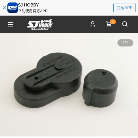
SJ HOBBY
開啟APP
立刻使用官方APP
0
1
/
1