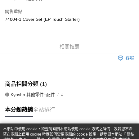
華南商業銀行
彰化商業銀行
合作金庫商業銀行
第一商業銀行
超商取貨付款
上海商業儲蓄銀行
台北富邦商業銀行
華南商業銀行
彰化商業銀行
銷售重點
國泰世華商業銀行
兆豐國際商業銀行
LINE Pay
上海商業儲蓄銀行
台北富邦商業銀行
74004-1 Cover Set (EP Touch Starter)
臺灣中小企業銀行
台中商業銀行
國泰世華商業銀行
兆豐國際商業銀行
匯豐（台灣）商業銀行
華泰商業銀行
Apple Pay
臺灣中小企業銀行
台中商業銀行
聯邦商業銀行
遠東國際商業銀行
匯豐（台灣）商業銀行
華泰商業銀行
街口支付
元大商業銀行
永豐商業銀行
聯邦商業銀行
遠東國際商業銀行
玉山商業銀行
相關推薦
星展（台灣）商業銀行
元大商業銀行
永豐商業銀行
悠遊付
台新國際商業銀行
中國信託商業銀行
玉山商業銀行
星展（台灣）商業銀行
客服
台灣樂天信用卡公司
台新國際商業銀行
中國信託商業銀行
Google Pay
台灣樂天信用卡公司
全盈+PAY
商品相關分類 (1)
ATM付款
🔴 Kyosho 其他零件+配件
#
運送方式
本分類熱銷
全站排行
全家-取貨付款
每筆NT$60，滿NT$1,000(含以上)免運費
本網站中使用 cookie，欲查詢有關本網站使用 cookie 方式之詳情，及若您不希
7-11-取貨付款
熱門標籤
望在電腦上使用 cookie 時應如何變更電腦的 cookie 設定，請參閱本網站「
隱私