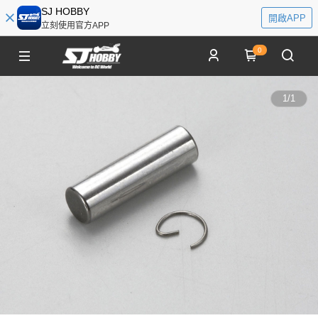
SJ HOBBY
開啟APP
立刻使用官方APP
0
1
/
1