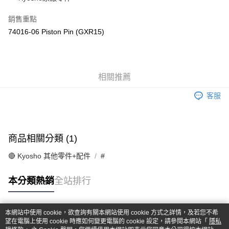
華南商業銀行
彰化商業銀行
合作金庫商業銀行
第一商業銀行
超商取貨付款
上海商業儲蓄銀行
台北富邦商業銀行
華南商業銀行
彰化商業銀行
銷售重點
國泰世華商業銀行
兆豐國際商業銀行
LINE Pay
上海商業儲蓄銀行
台北富邦商業銀行
74016-06 Piston Pin (GXR15)
臺灣中小企業銀行
台中商業銀行
國泰世華商業銀行
兆豐國際商業銀行
匯豐（台灣）商業銀行
華泰商業銀行
Apple Pay
臺灣中小企業銀行
台中商業銀行
聯邦商業銀行
遠東國際商業銀行
匯豐（台灣）商業銀行
華泰商業銀行
街口支付
元大商業銀行
永豐商業銀行
聯邦商業銀行
遠東國際商業銀行
玉山商業銀行
相關推薦
星展（台灣）商業銀行
元大商業銀行
永豐商業銀行
悠遊付
台新國際商業銀行
中國信託商業銀行
玉山商業銀行
星展（台灣）商業銀行
客服
台灣樂天信用卡公司
台新國際商業銀行
中國信託商業銀行
Google Pay
台灣樂天信用卡公司
全盈+PAY
商品相關分類 (1)
ATM付款
🔴 Kyosho 其他零件+配件
#
運送方式
本分類熱銷
全站排行
全家-取貨付款
每筆NT$60，滿NT$1,000(含以上)免運費
本網站中使用 cookie，欲查詢有關本網站使用 cookie 方式之詳情，及若您不希
7-11-取貨付款
熱門標籤
望在電腦上使用 cookie 時應如何變更電腦的 cookie 設定，請參閱本網站「
隱私