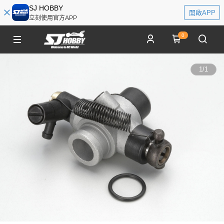
SJ HOBBY
開啟APP
立刻使用官方APP
0
1
/
1