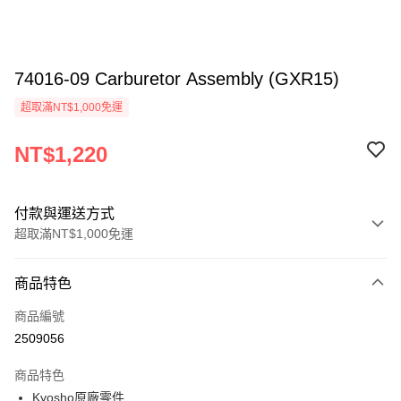
74016-09 Carburetor Assembly (GXR15)
超取滿NT$1,000免運
NT$1,220
付款與運送方式
超取滿NT$1,000免運
付款方式
商品特色
信用卡一次付款
商品編號
信用卡分期付款
2509056
3 期 0 利率 每期
NT$406
21家銀行
商品特色
6 期 0 利率 每期
NT$203
21家銀行
合作金庫商業銀行
第一商業銀行
Kyosho原廠零件