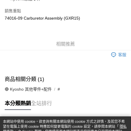
華南商業銀行
彰化商業銀行
合作金庫商業銀行
第一商業銀行
超商取貨付款
上海商業儲蓄銀行
台北富邦商業銀行
華南商業銀行
彰化商業銀行
銷售重點
國泰世華商業銀行
兆豐國際商業銀行
LINE Pay
上海商業儲蓄銀行
台北富邦商業銀行
74016-09 Carburetor Assembly (GXR15)
臺灣中小企業銀行
台中商業銀行
國泰世華商業銀行
兆豐國際商業銀行
匯豐（台灣）商業銀行
華泰商業銀行
Apple Pay
臺灣中小企業銀行
台中商業銀行
聯邦商業銀行
遠東國際商業銀行
匯豐（台灣）商業銀行
華泰商業銀行
街口支付
元大商業銀行
永豐商業銀行
聯邦商業銀行
遠東國際商業銀行
玉山商業銀行
相關推薦
星展（台灣）商業銀行
元大商業銀行
永豐商業銀行
悠遊付
台新國際商業銀行
中國信託商業銀行
玉山商業銀行
星展（台灣）商業銀行
客服
台灣樂天信用卡公司
台新國際商業銀行
中國信託商業銀行
Google Pay
台灣樂天信用卡公司
全盈+PAY
商品相關分類 (1)
ATM付款
🔴 Kyosho 其他零件+配件
#
運送方式
本分類熱銷
全站排行
全家-取貨付款
每筆NT$60，滿NT$1,000(含以上)免運費
本網站中使用 cookie，欲查詢有關本網站使用 cookie 方式之詳情，及若您不希
7-11-取貨付款
熱門標籤
望在電腦上使用 cookie 時應如何變更電腦的 cookie 設定，請參閱本網站「
隱私