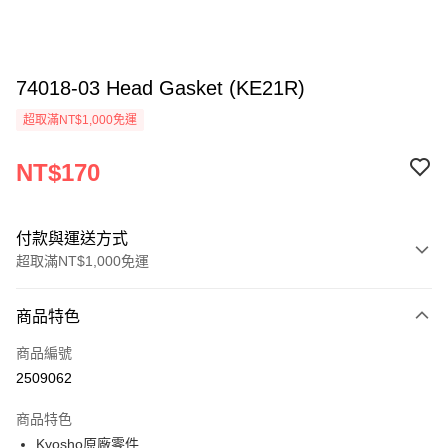
74018-03 Head Gasket (KE21R)
超取滿NT$1,000免運
NT$170
付款與運送方式
超取滿NT$1,000免運
付款方式
商品特色
信用卡一次付款
商品編號
信用卡分期付款
2509062
3 期 0 利率 每期
NT$56
21家銀行
商品特色
6 期 0 利率 每期
NT$28
21家銀行
合作金庫商業銀行
第一商業銀行
Kyosho原廠零件