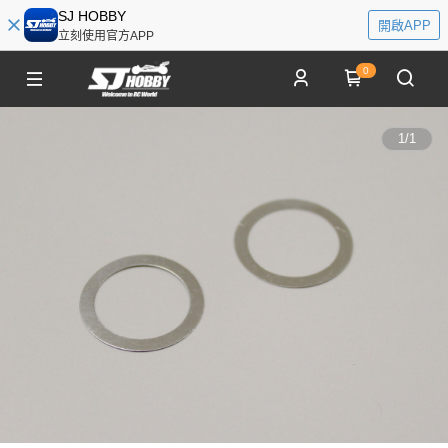
SJ HOBBY
開啟APP
立刻使用官方APP
0
1
/
1