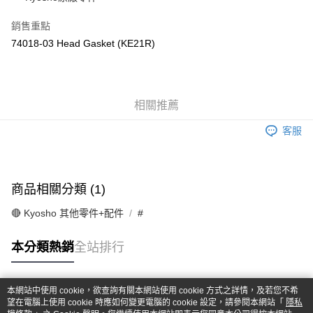
華南商業銀行
彰化商業銀行
合作金庫商業銀行
第一商業銀行
超商取貨付款
上海商業儲蓄銀行
台北富邦商業銀行
華南商業銀行
彰化商業銀行
銷售重點
國泰世華商業銀行
兆豐國際商業銀行
LINE Pay
上海商業儲蓄銀行
台北富邦商業銀行
74018-03 Head Gasket (KE21R)
臺灣中小企業銀行
台中商業銀行
國泰世華商業銀行
兆豐國際商業銀行
匯豐（台灣）商業銀行
華泰商業銀行
Apple Pay
臺灣中小企業銀行
台中商業銀行
聯邦商業銀行
遠東國際商業銀行
匯豐（台灣）商業銀行
華泰商業銀行
街口支付
元大商業銀行
永豐商業銀行
聯邦商業銀行
遠東國際商業銀行
玉山商業銀行
相關推薦
星展（台灣）商業銀行
元大商業銀行
永豐商業銀行
悠遊付
台新國際商業銀行
中國信託商業銀行
玉山商業銀行
星展（台灣）商業銀行
客服
台灣樂天信用卡公司
台新國際商業銀行
中國信託商業銀行
Google Pay
台灣樂天信用卡公司
全盈+PAY
商品相關分類 (1)
ATM付款
🔴 Kyosho 其他零件+配件
#
運送方式
本分類熱銷
全站排行
全家-取貨付款
每筆NT$60，滿NT$1,000(含以上)免運費
本網站中使用 cookie，欲查詢有關本網站使用 cookie 方式之詳情，及若您不希
7-11-取貨付款
熱門標籤
望在電腦上使用 cookie 時應如何變更電腦的 cookie 設定，請參閱本網站「
隱私