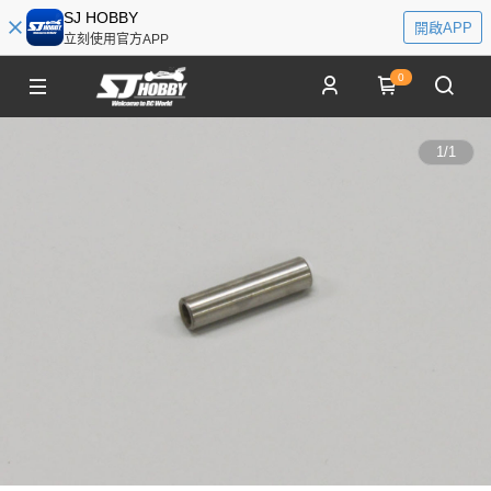
SJ HOBBY
開啟APP
立刻使用官方APP
0
1
/
1