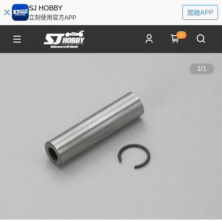
SJ HOBBY
開啟APP
立刻使用官方APP
0
1
/
1