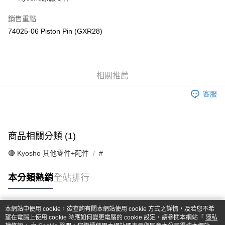
華南商業銀行
彰化商業銀行
合作金庫商業銀行
第一商業銀行
超商取貨付款
上海商業儲蓄銀行
台北富邦商業銀行
華南商業銀行
彰化商業銀行
銷售重點
國泰世華商業銀行
兆豐國際商業銀行
LINE Pay
上海商業儲蓄銀行
台北富邦商業銀行
74025-06 Piston Pin (GXR28)
臺灣中小企業銀行
台中商業銀行
國泰世華商業銀行
兆豐國際商業銀行
匯豐（台灣）商業銀行
華泰商業銀行
Apple Pay
臺灣中小企業銀行
台中商業銀行
聯邦商業銀行
遠東國際商業銀行
匯豐（台灣）商業銀行
華泰商業銀行
街口支付
元大商業銀行
永豐商業銀行
聯邦商業銀行
遠東國際商業銀行
玉山商業銀行
相關推薦
星展（台灣）商業銀行
元大商業銀行
永豐商業銀行
悠遊付
台新國際商業銀行
中國信託商業銀行
玉山商業銀行
星展（台灣）商業銀行
客服
台灣樂天信用卡公司
台新國際商業銀行
中國信託商業銀行
Google Pay
台灣樂天信用卡公司
全盈+PAY
商品相關分類 (1)
ATM付款
🔴 Kyosho 其他零件+配件
#
運送方式
本分類熱銷
全站排行
全家-取貨付款
每筆NT$60，滿NT$1,000(含以上)免運費
本網站中使用 cookie，欲查詢有關本網站使用 cookie 方式之詳情，及若您不希
7-11-取貨付款
熱門標籤
望在電腦上使用 cookie 時應如何變更電腦的 cookie 設定，請參閱本網站「
隱私