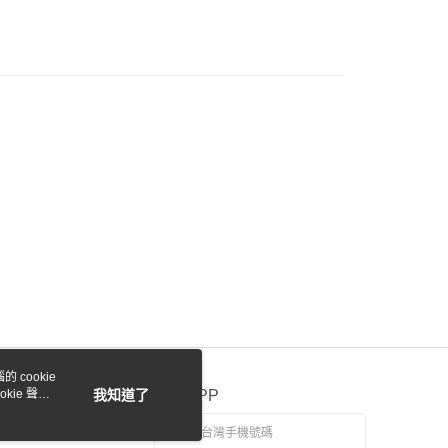
際商業銀行
中國信託商業銀行
y
天信用卡公司
付款
0，滿NT$1,000(含以上)免運費
貨付款
0，滿NT$1,000(含以上)免運費
0，滿NT$1,000(含以上)免運費
 cookie
kie 聲明
我知道了
官方APP
0，滿NT$1,000(含以上)免運費