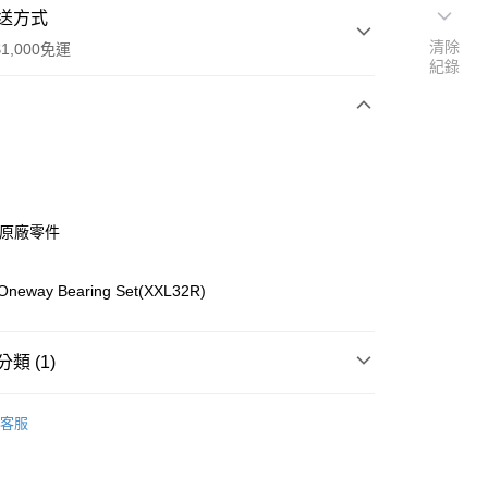
送方式
清除
1,000免運
紀錄
次付款
期付款
0 利率 每期
NT$173
21家銀行
ho原廠零件
0 利率 每期
NT$86
21家銀行
庫商業銀行
第一商業銀行
業銀行
彰化商業銀行
庫商業銀行
第一商業銀行
Oneway Bearing Set(XXL32R)
付款
業儲蓄銀行
台北富邦商業銀行
業銀行
彰化商業銀行
華商業銀行
兆豐國際商業銀行
業儲蓄銀行
台北富邦商業銀行
小企業銀行
台中商業銀行
華商業銀行
兆豐國際商業銀行
類 (1)
台灣）商業銀行
華泰商業銀行
小企業銀行
台中商業銀行
業銀行
遠東國際商業銀行
台灣）商業銀行
華泰商業銀行
ho 其他零件+配件
#
業銀行
永豐商業銀行
客服
業銀行
遠東國際商業銀行
業銀行
星展（台灣）商業銀行
業銀行
永豐商業銀行
際商業銀行
中國信託商業銀行
業銀行
星展（台灣）商業銀行
天信用卡公司