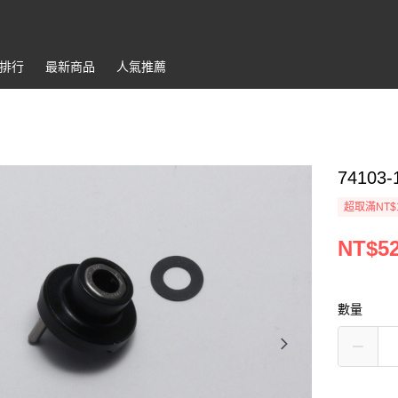
排行
最新商品
人氣推薦
74103-
超取滿NT$
NT$5
數量