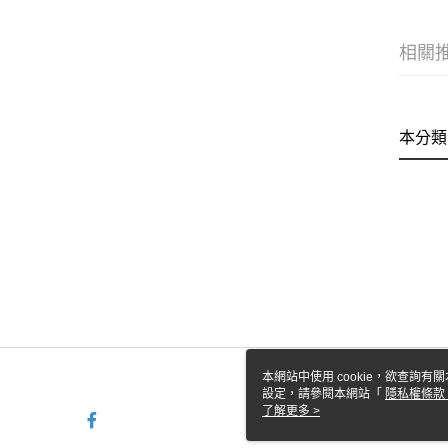
相關
本分類
本網站中使用 cookie，欲查詢有關
設定，請參閱本網站「
隱私權條款
使用 cookie。
了解更多 >