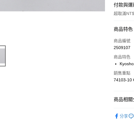
付款與運
超取滿NT$
付款方式
商品特色
信用卡一
商品編號
2509107
信用卡分
商品特色
3 期 
Kyos
6 期 
合作金
銷售重點
華南商
合作金
74103-10 
超商取貨
上海商
華南商
國泰世
LINE Pay
上海商
臺灣中
國泰世
商品相關分
匯豐（
Apple Pay
臺灣中
聯邦商
匯豐（
🔴 Kyos
街口支付
元大商
分享
聯邦商
玉山商
元大商
悠遊付
台新國
玉山商
台灣樂