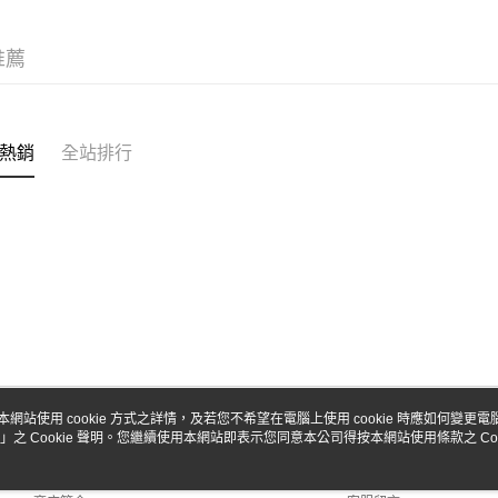
台新國
Google Pa
台灣樂
全盈+PAY
推薦
ATM付款
熱銷
全站排行
運送方式
全家-取貨
每筆NT$6
7-11-取
每筆NT$6
郵局
每筆NT$3
新竹物流
本網站使用 cookie 方式之詳情，及若您不希望在電腦上使用 cookie 時應如何變更電腦的
」之 Cookie 聲明。您繼續使用本網站即表示您同意本公司得按本網站使用條款之 Coo
關於我們
客服資訊
每筆NT$8
品牌故事
購物說明