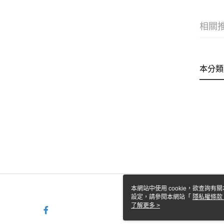
相關
本分類
本網站中使用 cookie，欲查詢有關
設定，請參閱本網站「
隱私權條款
使用 cookie。
了解更多 >