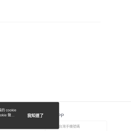
際商業銀行
中國信託商業銀行
y
天信用卡公司
付款
0，滿NT$1,000(含以上)免運費
貨付款
0，滿NT$1,000(含以上)免運費
0，滿NT$1,000(含以上)免運費
 cookie
kie 聲明
我知道了
官方APP
0，滿NT$1,000(含以上)免運費