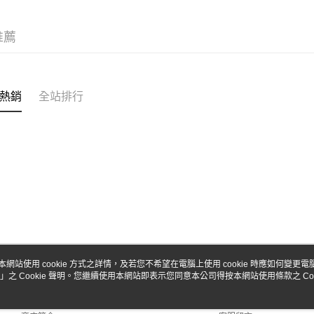
台新國
Google Pa
台灣樂
全盈+PAY
推薦
ATM付款
熱銷
全站排行
運送方式
全家-取貨
每筆NT$6
7-11-取
每筆NT$6
郵局
每筆NT$3
新竹物流
本網站使用 cookie 方式之詳情，及若您不希望在電腦上使用 cookie 時應如何變更電腦的
」之 Cookie 聲明。您繼續使用本網站即表示您同意本公司得按本網站使用條款之 Coo
關於我們
客服資訊
每筆NT$8
品牌故事
購物說明