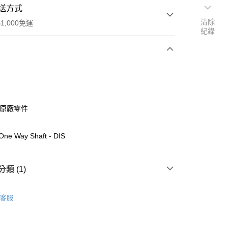
送方式
清除
1,000免運
紀錄
次付款
期付款
0 利率 每期
NT$40
21家銀行
ho原廠零件
0 利率 每期
NT$20
21家銀行
庫商業銀行
第一商業銀行
業銀行
彰化商業銀行
庫商業銀行
第一商業銀行
One Way Shaft - DIS
付款
業儲蓄銀行
台北富邦商業銀行
業銀行
彰化商業銀行
華商業銀行
兆豐國際商業銀行
業儲蓄銀行
台北富邦商業銀行
小企業銀行
台中商業銀行
華商業銀行
兆豐國際商業銀行
類 (1)
台灣）商業銀行
華泰商業銀行
小企業銀行
台中商業銀行
業銀行
遠東國際商業銀行
台灣）商業銀行
華泰商業銀行
ho 其他零件+配件
#
業銀行
永豐商業銀行
客服
業銀行
遠東國際商業銀行
業銀行
星展（台灣）商業銀行
業銀行
永豐商業銀行
際商業銀行
中國信託商業銀行
業銀行
星展（台灣）商業銀行
天信用卡公司