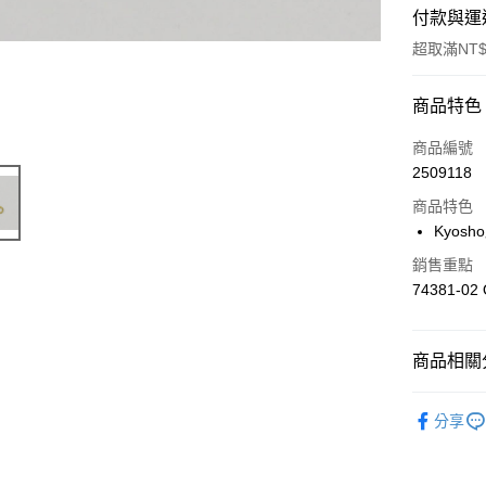
付款與運
超取滿NT$
付款方式
商品特色
信用卡一
商品編號
2509118
信用卡分
商品特色
3 期 
Kyos
6 期 
合作金
銷售重點
華南商
合作金
74381-02 
超商取貨
上海商
華南商
國泰世
LINE Pay
上海商
臺灣中
國泰世
商品相關分
匯豐（
Apple Pay
臺灣中
聯邦商
匯豐（
🔴 Kyos
街口支付
元大商
分享
聯邦商
玉山商
元大商
悠遊付
台新國
玉山商
台灣樂