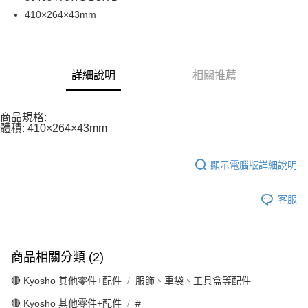
華南商業銀行
彰化商業銀行
合作金庫商業銀行
第一商業銀行
超商取貨付款
410×264×43mm
上海商業儲蓄銀行
台北富邦商業銀行
華南商業銀行
彰化商業銀行
國泰世華商業銀行
兆豐國際商業銀行
LINE Pay
上海商業儲蓄銀行
台北富邦商業銀行
臺灣中小企業銀行
台中商業銀行
國泰世華商業銀行
兆豐國際商業銀行
匯豐（台灣）商業銀行
華泰商業銀行
Apple Pay
臺灣中小企業銀行
台中商業銀行
聯邦商業銀行
遠東國際商業銀行
詳細說明
相關推薦
匯豐（台灣）商業銀行
華泰商業銀行
街口支付
元大商業銀行
永豐商業銀行
聯邦商業銀行
遠東國際商業銀行
玉山商業銀行
星展（台灣）商業銀行
元大商業銀行
永豐商業銀行
悠遊付
商品規格:
台新國際商業銀行
中國信託商業銀行
玉山商業銀行
星展（台灣）商業銀行
體積: 410×264×43mm
台灣樂天信用卡公司
台新國際商業銀行
中國信託商業銀行
Google Pay
台灣樂天信用卡公司
全盈+PAY
顯示電腦版詳細說明
ATM付款
客服
運送方式
全家-取貨付款
商品相關分類 (2)
每筆NT$60，滿NT$1,000(含以上)免運費
🔴 Kyosho 其他零件+配件
服飾、車袋、工具盒等配件
7-11-取貨付款
🔴 Kyosho 其他零件+配件
#