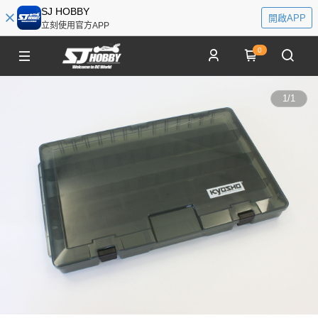
SJ HOBBY
開啟APP
立刻使用官方APP
0
1
/
1