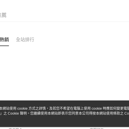
台新國
Google Pa
台灣樂
全盈+PAY
推薦
ATM付款
熱銷
全站排行
運送方式
全家-取貨
每筆NT$6
7-11-取
每筆NT$6
郵局
每筆NT$3
新竹物流
本網站使用 cookie 方式之詳情，及若您不希望在電腦上使用 cookie 時應如何變更電腦的
」之 Cookie 聲明。您繼續使用本網站即表示您同意本公司得按本網站使用條款之 Coo
關於我們
客服資訊
每筆NT$8
品牌故事
購物說明