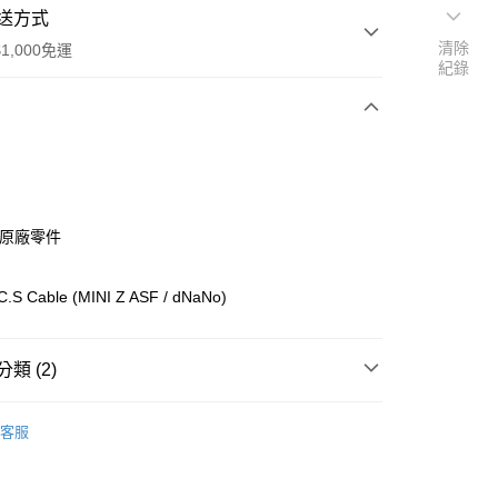
送方式
清除
1,000免運
紀錄
次付款
期付款
0 利率 每期
NT$71
21家銀行
ho原廠零件
0 利率 每期
NT$35
21家銀行
庫商業銀行
第一商業銀行
業銀行
彰化商業銀行
庫商業銀行
第一商業銀行
.C.S Cable (MINI Z ASF / dNaNo)
付款
業儲蓄銀行
台北富邦商業銀行
業銀行
彰化商業銀行
華商業銀行
兆豐國際商業銀行
業儲蓄銀行
台北富邦商業銀行
小企業銀行
台中商業銀行
華商業銀行
兆豐國際商業銀行
類 (2)
台灣）商業銀行
華泰商業銀行
小企業銀行
台中商業銀行
業銀行
遠東國際商業銀行
台灣）商業銀行
華泰商業銀行
ho 其他零件+配件
#
業銀行
永豐商業銀行
客服
業銀行
遠東國際商業銀行
業銀行
星展（台灣）商業銀行
 Mini-Z 零件
dNano零件類
業銀行
永豐商業銀行
際商業銀行
中國信託商業銀行
業銀行
星展（台灣）商業銀行
天信用卡公司