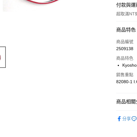
付款與運
超取滿NT$
付款方式
商品特色
信用卡一
商品編號
2509138
信用卡分
商品特色
3 期 
Kyos
6 期 
合作金
銷售重點
華南商
合作金
82080-1 I
超商取貨
上海商
華南商
國泰世
LINE Pay
上海商
臺灣中
國泰世
商品相關分
匯豐（
Apple Pay
臺灣中
聯邦商
匯豐（
🔴 Kyos
街口支付
元大商
分享
聯邦商
玉山商
🔴 Kyosho
元大商
悠遊付
台新國
玉山商
台灣樂