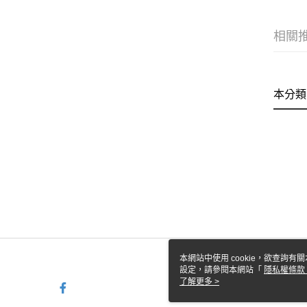
相關
本分類
本網站中使用 cookie，欲查詢有關
設定，請參閱本網站「
隱私權條款
使用 cookie。
了解更多 >