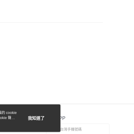
際商業銀行
中國信託商業銀行
y
天信用卡公司
付款
0，滿NT$1,000(含以上)免運費
貨付款
0，滿NT$1,000(含以上)免運費
0，滿NT$1,000(含以上)免運費
 cookie
kie 聲明
我知道了
官方APP
0，滿NT$1,000(含以上)免運費