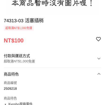
74313-03 活塞插稍
超取滿NT$1,000免運
NT$100
付款與運送方式
超取滿NT$1,000免運
付款方式
商品特色
信用卡一次付款
商品編號
信用卡分期付款
2509218
3 期 0 利率 每期
NT$33
21家銀行
商品特色
6 期 0 利率 每期
NT$16
21家銀行
合作金庫商業銀行
第一商業銀行
Kyosho原廠零件