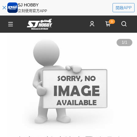
SJ HOBBY
開啟APP
立刻使用官方APP
0
1
/
1