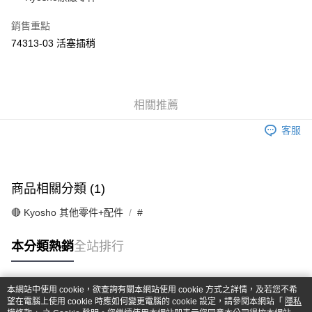
華南商業銀行
彰化商業銀行
合作金庫商業銀行
第一商業銀行
超商取貨付款
上海商業儲蓄銀行
台北富邦商業銀行
華南商業銀行
彰化商業銀行
銷售重點
國泰世華商業銀行
兆豐國際商業銀行
LINE Pay
上海商業儲蓄銀行
台北富邦商業銀行
74313-03 活塞插稍
臺灣中小企業銀行
台中商業銀行
國泰世華商業銀行
兆豐國際商業銀行
匯豐（台灣）商業銀行
華泰商業銀行
Apple Pay
臺灣中小企業銀行
台中商業銀行
聯邦商業銀行
遠東國際商業銀行
匯豐（台灣）商業銀行
華泰商業銀行
街口支付
元大商業銀行
永豐商業銀行
聯邦商業銀行
遠東國際商業銀行
玉山商業銀行
相關推薦
星展（台灣）商業銀行
元大商業銀行
永豐商業銀行
悠遊付
台新國際商業銀行
中國信託商業銀行
玉山商業銀行
星展（台灣）商業銀行
客服
台灣樂天信用卡公司
台新國際商業銀行
中國信託商業銀行
Google Pay
台灣樂天信用卡公司
全盈+PAY
商品相關分類 (1)
ATM付款
🔴 Kyosho 其他零件+配件
#
運送方式
本分類熱銷
全站排行
全家-取貨付款
每筆NT$60，滿NT$1,000(含以上)免運費
本網站中使用 cookie，欲查詢有關本網站使用 cookie 方式之詳情，及若您不希
7-11-取貨付款
熱門標籤
望在電腦上使用 cookie 時應如何變更電腦的 cookie 設定，請參閱本網站「
隱私