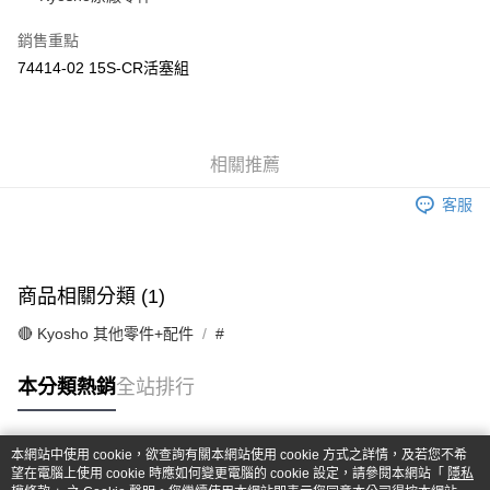
華南商業銀行
彰化商業銀行
合作金庫商業銀行
第一商業銀行
超商取貨付款
上海商業儲蓄銀行
台北富邦商業銀行
華南商業銀行
彰化商業銀行
銷售重點
國泰世華商業銀行
兆豐國際商業銀行
LINE Pay
上海商業儲蓄銀行
台北富邦商業銀行
74414-02 15S-CR活塞組
臺灣中小企業銀行
台中商業銀行
國泰世華商業銀行
兆豐國際商業銀行
匯豐（台灣）商業銀行
華泰商業銀行
Apple Pay
臺灣中小企業銀行
台中商業銀行
聯邦商業銀行
遠東國際商業銀行
匯豐（台灣）商業銀行
華泰商業銀行
街口支付
元大商業銀行
永豐商業銀行
聯邦商業銀行
遠東國際商業銀行
玉山商業銀行
相關推薦
星展（台灣）商業銀行
元大商業銀行
永豐商業銀行
悠遊付
台新國際商業銀行
中國信託商業銀行
玉山商業銀行
星展（台灣）商業銀行
客服
台灣樂天信用卡公司
台新國際商業銀行
中國信託商業銀行
Google Pay
台灣樂天信用卡公司
全盈+PAY
商品相關分類 (1)
ATM付款
🔴 Kyosho 其他零件+配件
#
運送方式
本分類熱銷
全站排行
全家-取貨付款
每筆NT$60，滿NT$1,000(含以上)免運費
本網站中使用 cookie，欲查詢有關本網站使用 cookie 方式之詳情，及若您不希
7-11-取貨付款
熱門標籤
望在電腦上使用 cookie 時應如何變更電腦的 cookie 設定，請參閱本網站「
隱私