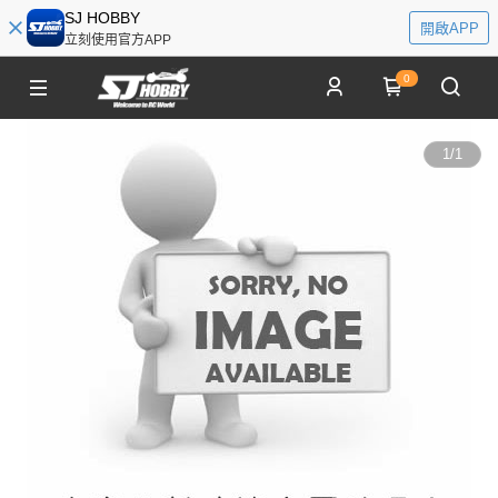
SJ HOBBY
開啟APP
立刻使用官方APP
0
1
/
1