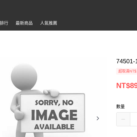
排行
最新商品
人氣推薦
74501
超取滿NT$
NT$8
數量