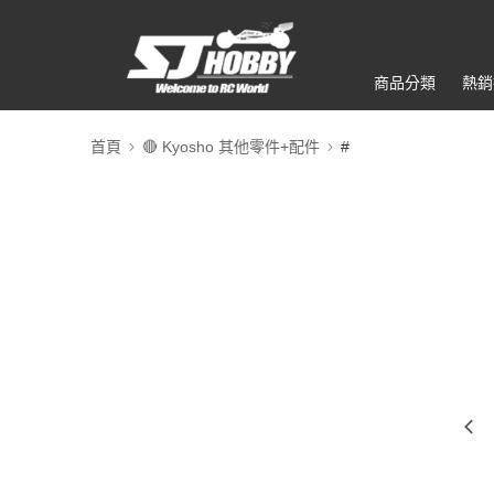
商品分類
熱銷
首頁
🔴 Kyosho 其他零件+配件
#