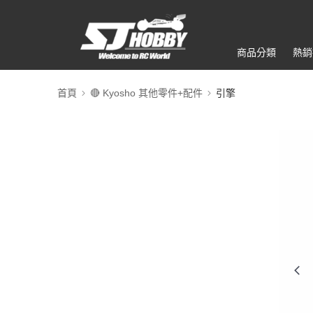
商品分類
熱銷
首頁
🔴 Kyosho 其他零件+配件
引擎