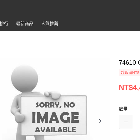
排行
最新商品
人氣推薦
74610
超取滿NT$
NT$4,
數量