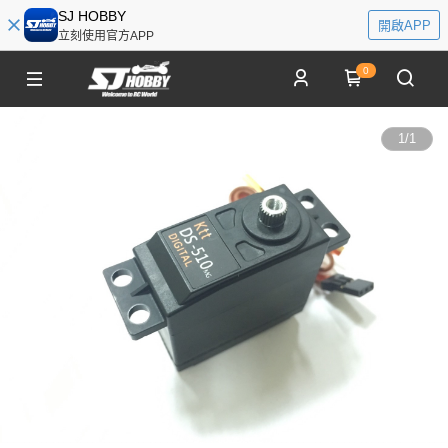
SJ HOBBY
開啟APP
立刻使用官方APP
0
1
/
1