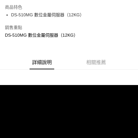
3 期 0 利率 每期
NT$280
21家銀行
商品特色
6 期 0 利率 每期
NT$140
21家銀行
合作金庫商業銀行
第一商業銀行
DS-510MG 數位金屬伺服器（12KG）
華南商業銀行
彰化商業銀行
合作金庫商業銀行
第一商業銀行
超商取貨付款
上海商業儲蓄銀行
台北富邦商業銀行
華南商業銀行
彰化商業銀行
銷售重點
國泰世華商業銀行
兆豐國際商業銀行
LINE Pay
上海商業儲蓄銀行
台北富邦商業銀行
DS-510MG 數位金屬伺服器（12KG）
臺灣中小企業銀行
台中商業銀行
國泰世華商業銀行
兆豐國際商業銀行
匯豐（台灣）商業銀行
華泰商業銀行
Apple Pay
臺灣中小企業銀行
台中商業銀行
聯邦商業銀行
遠東國際商業銀行
匯豐（台灣）商業銀行
華泰商業銀行
街口支付
元大商業銀行
永豐商業銀行
聯邦商業銀行
遠東國際商業銀行
玉山商業銀行
詳細說明
星展（台灣）商業銀行
相關推薦
元大商業銀行
永豐商業銀行
悠遊付
台新國際商業銀行
中國信託商業銀行
玉山商業銀行
星展（台灣）商業銀行
台灣樂天信用卡公司
台新國際商業銀行
中國信託商業銀行
Google Pay
台灣樂天信用卡公司
全盈+PAY
ATM付款
運送方式
全家-取貨付款
每筆NT$60，滿NT$1,000(含以上)免運費