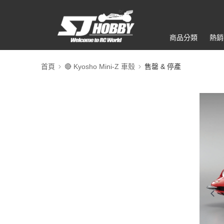
商品分類
熱銷
首頁
🔴 Kyosho Mini-Z 車殼
售罄 & 停產