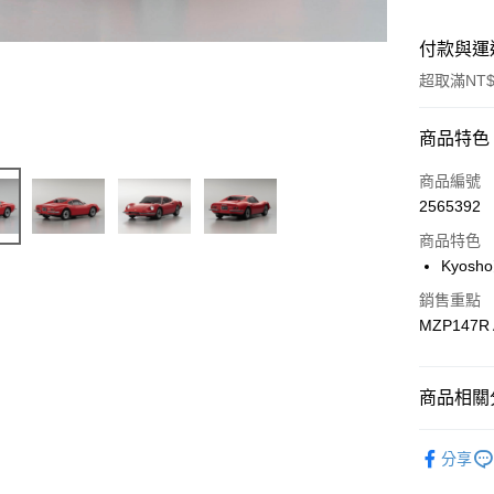
付款與運
超取滿NT$
付款方式
商品特色
信用卡一
商品編號
2565392
信用卡分
商品特色
3 期 
Kyos
6 期 
合作金
銷售重點
華南商
合作金
MZP147R 
超商取貨
上海商
華南商
國泰世
LINE Pay
上海商
臺灣中
國泰世
商品相關分
匯豐（
Apple Pay
臺灣中
聯邦商
匯豐（
🔴 Kyosho
街口支付
元大商
分享
聯邦商
玉山商
元大商
悠遊付