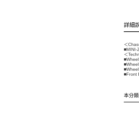
詳細
＜Chas
■MINI-
＜Techn
■Whee
■Whee
■Wheel
■Front
本分類