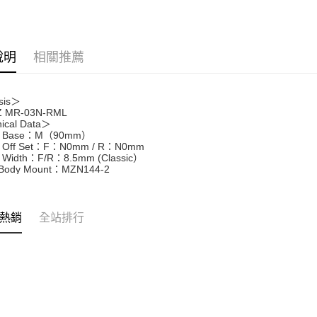
台新國
玉山商
台灣樂
台新國
Google Pa
台灣樂
全盈+PAY
說明
相關推薦
ATM付款
sis＞
Z MR-03N-RML
運送方式
ical Data＞
l Base：M（90mm）
l Off Set：F：N0mm / R：N0mm
全家-取貨
 Width：F/R：8.5mm (Classic）
每筆NT$6
 Body Mount：MZN144-2
7-11-取
每筆NT$6
熱銷
全站排行
郵局
每筆NT$3
新竹物流
每筆NT$8