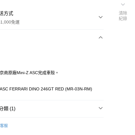
清除
送方式
紀錄
1,000免運
次付款
期付款
0 利率 每期
NT$650
21家銀行
ho京商原廠Mini-Z ASC完成車殼。
0 利率 每期
NT$325
21家銀行
庫商業銀行
第一商業銀行
業銀行
彰化商業銀行
庫商業銀行
第一商業銀行
ASC FERRARI DINO 246GT RED (MR-03N-RM)
付款
業儲蓄銀行
台北富邦商業銀行
業銀行
彰化商業銀行
華商業銀行
兆豐國際商業銀行
業儲蓄銀行
台北富邦商業銀行
小企業銀行
台中商業銀行
華商業銀行
兆豐國際商業銀行
類 (1)
台灣）商業銀行
華泰商業銀行
小企業銀行
台中商業銀行
業銀行
遠東國際商業銀行
台灣）商業銀行
華泰商業銀行
 Mini-Z 車殼
售罄 & 停產
業銀行
永豐商業銀行
客服
業銀行
遠東國際商業銀行
業銀行
星展（台灣）商業銀行
業銀行
永豐商業銀行