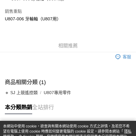
華南商業銀行
彰化商業銀行
合作金庫商業銀行
第一商業銀行
超商取貨付款
上海商業儲蓄銀行
台北富邦商業銀行
華南商業銀行
彰化商業銀行
銷售重點
國泰世華商業銀行
兆豐國際商業銀行
LINE Pay
上海商業儲蓄銀行
台北富邦商業銀行
U807-006 牙輪軸（U807用）
臺灣中小企業銀行
台中商業銀行
國泰世華商業銀行
兆豐國際商業銀行
匯豐（台灣）商業銀行
華泰商業銀行
Apple Pay
臺灣中小企業銀行
台中商業銀行
聯邦商業銀行
遠東國際商業銀行
匯豐（台灣）商業銀行
華泰商業銀行
街口支付
元大商業銀行
永豐商業銀行
聯邦商業銀行
遠東國際商業銀行
玉山商業銀行
相關推薦
星展（台灣）商業銀行
元大商業銀行
永豐商業銀行
悠遊付
台新國際商業銀行
中國信託商業銀行
玉山商業銀行
星展（台灣）商業銀行
客服
台灣樂天信用卡公司
台新國際商業銀行
中國信託商業銀行
Google Pay
台灣樂天信用卡公司
全盈+PAY
商品相關分類 (1)
ATM付款
🔹 SJ 上競遙控類
U807專用零件
運送方式
本分類熱銷
全站排行
全家-取貨付款
每筆NT$60，滿NT$1,000(含以上)免運費
本網站中使用 cookie，欲查詢有關本網站使用 cookie 方式之詳情，及若您不希
7-11-取貨付款
熱門標籤
望在電腦上使用 cookie 時應如何變更電腦的 cookie 設定，請參閱本網站「
隱私