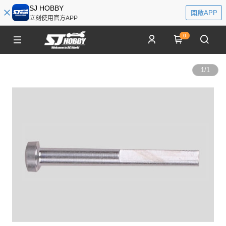
SJ HOBBY
開啟APP
立刻使用官方APP
0
1
/
1