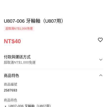
U807-006 牙輪軸（U807用）
超取滿NT$1,000免運
NT$40
付款與運送方式
超取滿NT$1,000免運
付款方式
商品特色
信用卡一次付款
商品編號
信用卡分期付款
2587693
3 期 0 利率 每期
NT$13
21家銀行
商品特色
6 期 0 利率 每期
NT$6
21家銀行
合作金庫商業銀行
第一商業銀行
U807-006 牙輪軸（U807用）