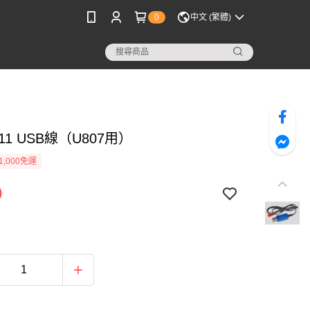
0
中文 (繁體)
011 USB線（U807用）
1,000免運
0