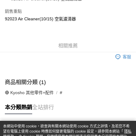
華南商業銀行
彰化商業銀行
合作金庫商業銀行
第一商業銀行
超商取貨付款
上海商業儲蓄銀行
台北富邦商業銀行
華南商業銀行
彰化商業銀行
銷售重點
國泰世華商業銀行
兆豐國際商業銀行
LINE Pay
上海商業儲蓄銀行
台北富邦商業銀行
92023 Air Cleaner(10/15) 空氣濾清器
臺灣中小企業銀行
台中商業銀行
國泰世華商業銀行
兆豐國際商業銀行
匯豐（台灣）商業銀行
華泰商業銀行
Apple Pay
臺灣中小企業銀行
台中商業銀行
聯邦商業銀行
遠東國際商業銀行
匯豐（台灣）商業銀行
華泰商業銀行
街口支付
元大商業銀行
永豐商業銀行
聯邦商業銀行
遠東國際商業銀行
玉山商業銀行
相關推薦
星展（台灣）商業銀行
元大商業銀行
永豐商業銀行
悠遊付
台新國際商業銀行
中國信託商業銀行
玉山商業銀行
星展（台灣）商業銀行
客服
台灣樂天信用卡公司
台新國際商業銀行
中國信託商業銀行
Google Pay
台灣樂天信用卡公司
全盈+PAY
商品相關分類 (1)
ATM付款
🔴 Kyosho 其他零件+配件
#
運送方式
本分類熱銷
全站排行
全家-取貨付款
每筆NT$60，滿NT$1,000(含以上)免運費
本網站中使用 cookie，欲查詢有關本網站使用 cookie 方式之詳情，及若您不希
7-11-取貨付款
熱門標籤
望在電腦上使用 cookie 時應如何變更電腦的 cookie 設定，請參閱本網站「
隱私