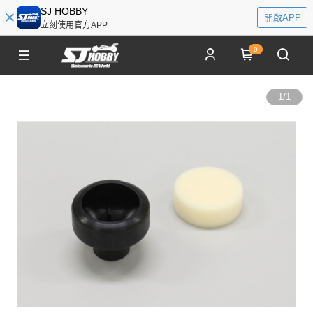
SJ HOBBY
開啟APP
立刻使用官方APP
0
1
/
1