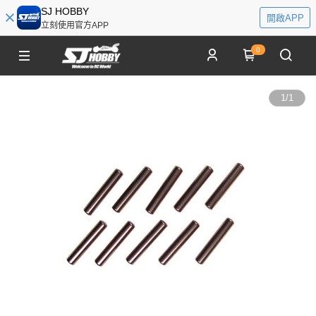
SJ HOBBY
開啟APP
立刻使用官方APP
0
1
/
1