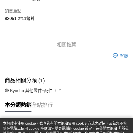
華南商業銀行
彰化商業銀行
合作金庫商業銀行
第一商業銀行
超商取貨付款
上海商業儲蓄銀行
台北富邦商業銀行
華南商業銀行
彰化商業銀行
銷售重點
國泰世華商業銀行
兆豐國際商業銀行
LINE Pay
上海商業儲蓄銀行
台北富邦商業銀行
92051 2*11鋼針
臺灣中小企業銀行
台中商業銀行
國泰世華商業銀行
兆豐國際商業銀行
匯豐（台灣）商業銀行
華泰商業銀行
Apple Pay
臺灣中小企業銀行
台中商業銀行
聯邦商業銀行
遠東國際商業銀行
匯豐（台灣）商業銀行
華泰商業銀行
街口支付
元大商業銀行
永豐商業銀行
聯邦商業銀行
遠東國際商業銀行
玉山商業銀行
相關推薦
星展（台灣）商業銀行
元大商業銀行
永豐商業銀行
悠遊付
台新國際商業銀行
中國信託商業銀行
玉山商業銀行
星展（台灣）商業銀行
客服
台灣樂天信用卡公司
台新國際商業銀行
中國信託商業銀行
Google Pay
台灣樂天信用卡公司
全盈+PAY
商品相關分類 (1)
ATM付款
🔴 Kyosho 其他零件+配件
#
運送方式
本分類熱銷
全站排行
全家-取貨付款
每筆NT$60，滿NT$1,000(含以上)免運費
本網站中使用 cookie，欲查詢有關本網站使用 cookie 方式之詳情，及若您不希
7-11-取貨付款
熱門標籤
望在電腦上使用 cookie 時應如何變更電腦的 cookie 設定，請參閱本網站「
隱私