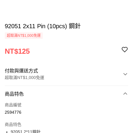
92051 2x11 Pin (10pcs) 鋼針
超取滿NT$1,000免運
NT$125
付款與運送方式
超取滿NT$1,000免運
付款方式
商品特色
信用卡一次付款
商品編號
信用卡分期付款
2594776
3 期 0 利率 每期
NT$41
21家銀行
商品特色
6 期 0 利率 每期
NT$20
21家銀行
合作金庫商業銀行
第一商業銀行
92051 2*11鋼針