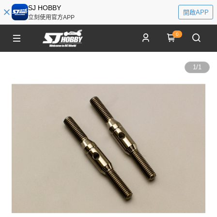
SJ HOBBY
開啟APP
立刻使用官方APP
0
1
/
1