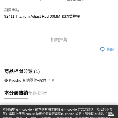
華南商業銀行
彰化商業銀行
合作金庫商業銀行
第一商業銀行
超商取貨付款
上海商業儲蓄銀行
台北富邦商業銀行
華南商業銀行
彰化商業銀行
銷售重點
國泰世華商業銀行
兆豐國際商業銀行
LINE Pay
上海商業儲蓄銀行
台北富邦商業銀行
92411 Titanium Adjust Rod 30MM 易調式拉桿
臺灣中小企業銀行
台中商業銀行
國泰世華商業銀行
兆豐國際商業銀行
匯豐（台灣）商業銀行
華泰商業銀行
Apple Pay
臺灣中小企業銀行
台中商業銀行
聯邦商業銀行
遠東國際商業銀行
匯豐（台灣）商業銀行
華泰商業銀行
街口支付
元大商業銀行
永豐商業銀行
聯邦商業銀行
遠東國際商業銀行
玉山商業銀行
相關推薦
星展（台灣）商業銀行
元大商業銀行
永豐商業銀行
悠遊付
台新國際商業銀行
中國信託商業銀行
玉山商業銀行
星展（台灣）商業銀行
客服
台灣樂天信用卡公司
台新國際商業銀行
中國信託商業銀行
Google Pay
台灣樂天信用卡公司
全盈+PAY
商品相關分類 (1)
ATM付款
🔴 Kyosho 其他零件+配件
#
運送方式
本分類熱銷
全站排行
全家-取貨付款
每筆NT$60，滿NT$1,000(含以上)免運費
本網站中使用 cookie，欲查詢有關本網站使用 cookie 方式之詳情，及若您不希
7-11-取貨付款
熱門標籤
望在電腦上使用 cookie 時應如何變更電腦的 cookie 設定，請參閱本網站「
隱私