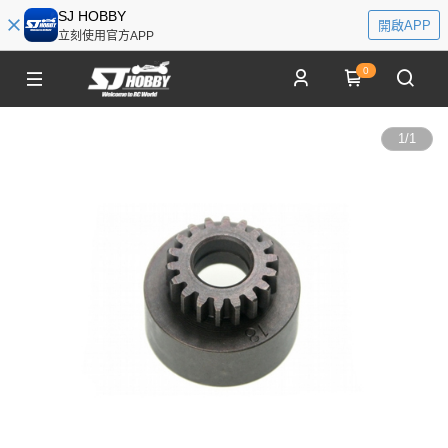
SJ HOBBY
開啟APP
立刻使用官方APP
0
1
/
1