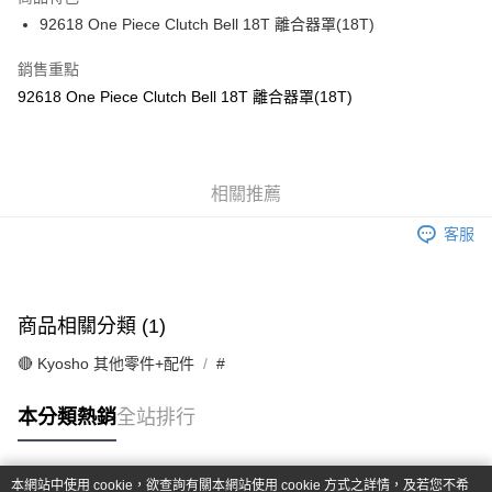
6 期 0 利率 每期
NT$103
21家銀行
合作金庫商業銀行
第一商業銀行
92618 One Piece Clutch Bell 18T 離合器罩(18T)
華南商業銀行
彰化商業銀行
合作金庫商業銀行
第一商業銀行
超商取貨付款
上海商業儲蓄銀行
台北富邦商業銀行
華南商業銀行
彰化商業銀行
銷售重點
國泰世華商業銀行
兆豐國際商業銀行
LINE Pay
上海商業儲蓄銀行
台北富邦商業銀行
92618 One Piece Clutch Bell 18T 離合器罩(18T)
臺灣中小企業銀行
台中商業銀行
國泰世華商業銀行
兆豐國際商業銀行
匯豐（台灣）商業銀行
華泰商業銀行
Apple Pay
臺灣中小企業銀行
台中商業銀行
聯邦商業銀行
遠東國際商業銀行
匯豐（台灣）商業銀行
華泰商業銀行
街口支付
元大商業銀行
永豐商業銀行
聯邦商業銀行
遠東國際商業銀行
玉山商業銀行
相關推薦
星展（台灣）商業銀行
元大商業銀行
永豐商業銀行
悠遊付
台新國際商業銀行
中國信託商業銀行
玉山商業銀行
星展（台灣）商業銀行
客服
台灣樂天信用卡公司
台新國際商業銀行
中國信託商業銀行
Google Pay
台灣樂天信用卡公司
全盈+PAY
商品相關分類 (1)
ATM付款
🔴 Kyosho 其他零件+配件
#
運送方式
本分類熱銷
全站排行
全家-取貨付款
每筆NT$60，滿NT$1,000(含以上)免運費
本網站中使用 cookie，欲查詢有關本網站使用 cookie 方式之詳情，及若您不希
7-11-取貨付款