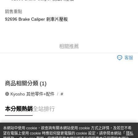
華南商業銀行
彰化商業銀行
合作金庫商業銀行
第一商業銀行
超商取貨付款
上海商業儲蓄銀行
台北富邦商業銀行
華南商業銀行
彰化商業銀行
銷售重點
國泰世華商業銀行
兆豐國際商業銀行
LINE Pay
上海商業儲蓄銀行
台北富邦商業銀行
92696 Brake Caliper 剎車片壓板
臺灣中小企業銀行
台中商業銀行
國泰世華商業銀行
兆豐國際商業銀行
匯豐（台灣）商業銀行
華泰商業銀行
Apple Pay
臺灣中小企業銀行
台中商業銀行
聯邦商業銀行
遠東國際商業銀行
匯豐（台灣）商業銀行
華泰商業銀行
街口支付
元大商業銀行
永豐商業銀行
聯邦商業銀行
遠東國際商業銀行
玉山商業銀行
相關推薦
星展（台灣）商業銀行
元大商業銀行
永豐商業銀行
悠遊付
台新國際商業銀行
中國信託商業銀行
玉山商業銀行
星展（台灣）商業銀行
客服
台灣樂天信用卡公司
台新國際商業銀行
中國信託商業銀行
Google Pay
台灣樂天信用卡公司
全盈+PAY
商品相關分類 (1)
ATM付款
🔴 Kyosho 其他零件+配件
#
運送方式
本分類熱銷
全站排行
全家-取貨付款
每筆NT$60，滿NT$1,000(含以上)免運費
本網站中使用 cookie，欲查詢有關本網站使用 cookie 方式之詳情，及若您不希
7-11-取貨付款
熱門標籤
望在電腦上使用 cookie 時應如何變更電腦的 cookie 設定，請參閱本網站「
隱私