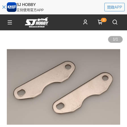
SJ HOBBY
開啟APP
立刻使用官方APP
0
1
/
1