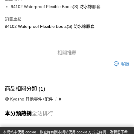
6 期 0 利率 每期
NT$20
21家銀行
合作金庫商業銀行
第一商業銀行
94102 Waterproof Flexible Boots(S) 防水橡膠套
華南商業銀行
彰化商業銀行
合作金庫商業銀行
第一商業銀行
超商取貨付款
上海商業儲蓄銀行
台北富邦商業銀行
華南商業銀行
彰化商業銀行
銷售重點
國泰世華商業銀行
兆豐國際商業銀行
LINE Pay
上海商業儲蓄銀行
台北富邦商業銀行
94102 Waterproof Flexible Boots(S) 防水橡膠套
臺灣中小企業銀行
台中商業銀行
國泰世華商業銀行
兆豐國際商業銀行
匯豐（台灣）商業銀行
華泰商業銀行
Apple Pay
臺灣中小企業銀行
台中商業銀行
聯邦商業銀行
遠東國際商業銀行
匯豐（台灣）商業銀行
華泰商業銀行
街口支付
元大商業銀行
永豐商業銀行
聯邦商業銀行
遠東國際商業銀行
玉山商業銀行
相關推薦
星展（台灣）商業銀行
元大商業銀行
永豐商業銀行
悠遊付
台新國際商業銀行
中國信託商業銀行
玉山商業銀行
星展（台灣）商業銀行
客服
台灣樂天信用卡公司
台新國際商業銀行
中國信託商業銀行
Google Pay
台灣樂天信用卡公司
全盈+PAY
商品相關分類 (1)
ATM付款
🔴 Kyosho 其他零件+配件
#
運送方式
本分類熱銷
全站排行
全家-取貨付款
每筆NT$60，滿NT$1,000(含以上)免運費
本網站中使用 cookie，欲查詢有關本網站使用 cookie 方式之詳情，及若您不希
7-11-取貨付款