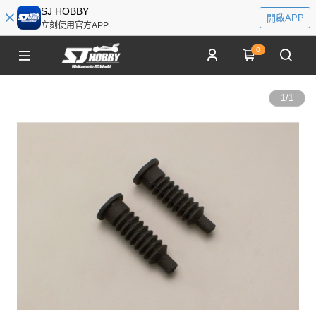
SJ HOBBY
開啟APP
立刻使用官方APP
0
1
/
1