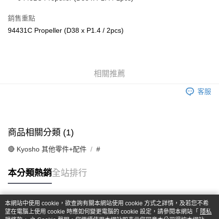
華南商業銀行
彰化商業銀行
合作金庫商業銀行
第一商業銀行
超商取貨付款
上海商業儲蓄銀行
台北富邦商業銀行
華南商業銀行
彰化商業銀行
銷售重點
國泰世華商業銀行
兆豐國際商業銀行
LINE Pay
上海商業儲蓄銀行
台北富邦商業銀行
94431C Propeller (D38 x P1.4 / 2pcs)
臺灣中小企業銀行
台中商業銀行
國泰世華商業銀行
兆豐國際商業銀行
匯豐（台灣）商業銀行
華泰商業銀行
Apple Pay
臺灣中小企業銀行
台中商業銀行
聯邦商業銀行
遠東國際商業銀行
匯豐（台灣）商業銀行
華泰商業銀行
街口支付
元大商業銀行
永豐商業銀行
聯邦商業銀行
遠東國際商業銀行
玉山商業銀行
相關推薦
星展（台灣）商業銀行
元大商業銀行
永豐商業銀行
悠遊付
台新國際商業銀行
中國信託商業銀行
玉山商業銀行
星展（台灣）商業銀行
客服
台灣樂天信用卡公司
台新國際商業銀行
中國信託商業銀行
Google Pay
台灣樂天信用卡公司
全盈+PAY
商品相關分類 (1)
ATM付款
🔴 Kyosho 其他零件+配件
#
運送方式
本分類熱銷
全站排行
全家-取貨付款
每筆NT$60，滿NT$1,000(含以上)免運費
本網站中使用 cookie，欲查詢有關本網站使用 cookie 方式之詳情，及若您不希
7-11-取貨付款
熱門標籤
望在電腦上使用 cookie 時應如何變更電腦的 cookie 設定，請參閱本網站「
隱私