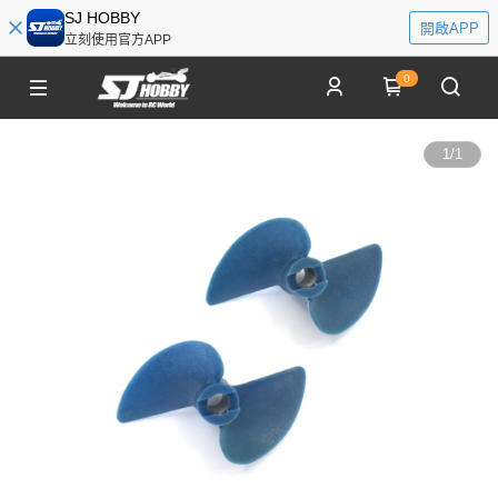
SJ HOBBY
開啟APP
立刻使用官方APP
0
1
/
1