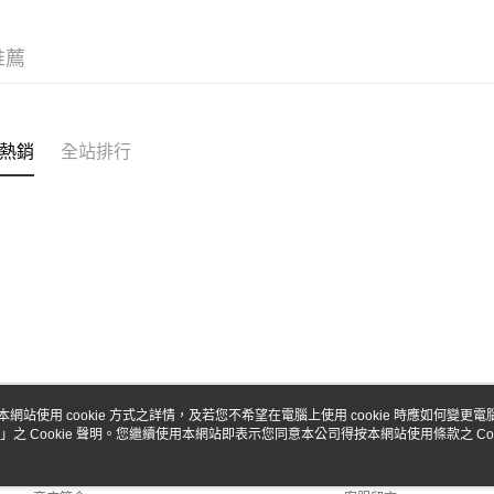
台新國
Google Pa
台灣樂
全盈+PAY
推薦
ATM付款
熱銷
全站排行
運送方式
全家-取貨
每筆NT$6
7-11-取
每筆NT$6
郵局
每筆NT$3
新竹物流
本網站使用 cookie 方式之詳情，及若您不希望在電腦上使用 cookie 時應如何變更電腦的
」之 Cookie 聲明。您繼續使用本網站即表示您同意本公司得按本網站使用條款之 Coo
關於我們
客服資訊
每筆NT$8
品牌故事
購物說明