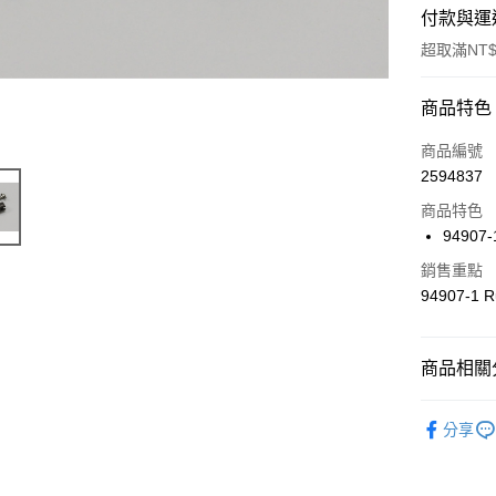
付款與運
超取滿NT$
付款方式
商品特色
信用卡一
商品編號
2594837
信用卡分
商品特色
3 期 
94907-1
6 期 
合作金
銷售重點
華南商
合作金
94907-1 Ru
超商取貨
上海商
華南商
國泰世
LINE Pay
上海商
臺灣中
國泰世
商品相關分
匯豐（
Apple Pay
臺灣中
聯邦商
匯豐（
🔴 Kyos
街口支付
元大商
分享
聯邦商
玉山商
元大商
悠遊付
台新國
玉山商
台灣樂