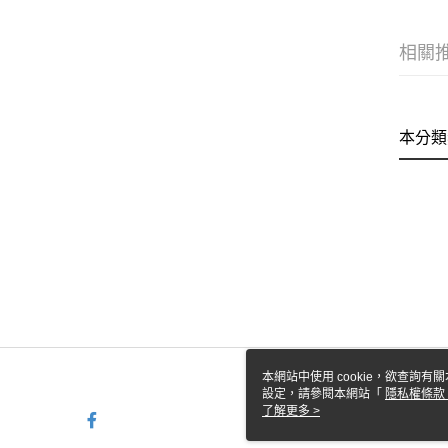
相關
本分類
本網站中使用 cookie，欲查詢有關
設定，請參閱本網站「
隱私權條款
使用 cookie。
了解更多 >