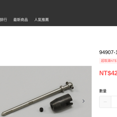
排行
最新商品
人氣推薦
94907-1
超取滿NT$
NT$4
數量