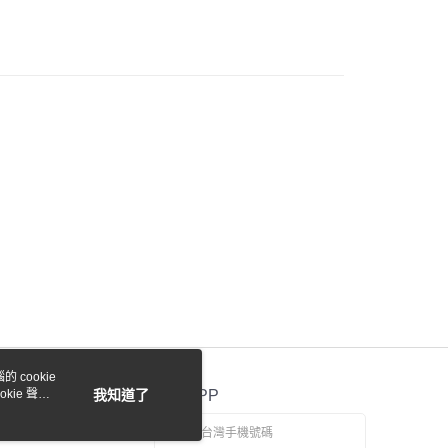
際商業銀行
中國信託商業銀行
y
天信用卡公司
付款
0，滿NT$1,000(含以上)免運費
貨付款
0，滿NT$1,000(含以上)免運費
0，滿NT$1,000(含以上)免運費
 cookie
kie 聲明
我知道了
官方APP
0，滿NT$1,000(含以上)免運費