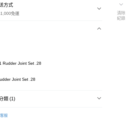
送方式
清除
1,000免運
紀錄
次付款
期付款
0 利率 每期
NT$141
21家銀行
 Rudder Joint Set .28
0 利率 每期
NT$70
21家銀行
庫商業銀行
第一商業銀行
業銀行
彰化商業銀行
庫商業銀行
第一商業銀行
dder Joint Set .28
付款
業儲蓄銀行
台北富邦商業銀行
業銀行
彰化商業銀行
華商業銀行
兆豐國際商業銀行
業儲蓄銀行
台北富邦商業銀行
小企業銀行
台中商業銀行
華商業銀行
兆豐國際商業銀行
類 (1)
台灣）商業銀行
華泰商業銀行
小企業銀行
台中商業銀行
業銀行
遠東國際商業銀行
台灣）商業銀行
華泰商業銀行
ho 其他零件+配件
#
業銀行
永豐商業銀行
客服
業銀行
遠東國際商業銀行
業銀行
星展（台灣）商業銀行
業銀行
永豐商業銀行
際商業銀行
中國信託商業銀行
業銀行
星展（台灣）商業銀行
天信用卡公司