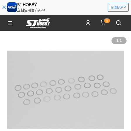
SJ HOBBY
開啟APP
立刻使用官方APP
0
1
/
1