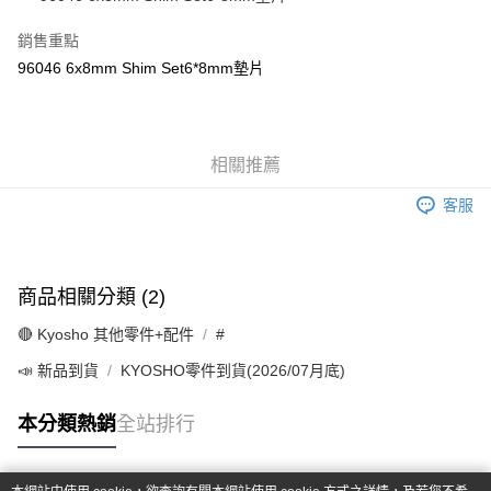
華南商業銀行
彰化商業銀行
合作金庫商業銀行
第一商業銀行
超商取貨付款
上海商業儲蓄銀行
台北富邦商業銀行
華南商業銀行
彰化商業銀行
銷售重點
國泰世華商業銀行
兆豐國際商業銀行
LINE Pay
上海商業儲蓄銀行
台北富邦商業銀行
96046 6x8mm Shim Set6*8mm墊片
臺灣中小企業銀行
台中商業銀行
國泰世華商業銀行
兆豐國際商業銀行
匯豐（台灣）商業銀行
華泰商業銀行
Apple Pay
臺灣中小企業銀行
台中商業銀行
聯邦商業銀行
遠東國際商業銀行
匯豐（台灣）商業銀行
華泰商業銀行
街口支付
元大商業銀行
永豐商業銀行
聯邦商業銀行
遠東國際商業銀行
玉山商業銀行
相關推薦
星展（台灣）商業銀行
元大商業銀行
永豐商業銀行
悠遊付
台新國際商業銀行
中國信託商業銀行
玉山商業銀行
星展（台灣）商業銀行
客服
台灣樂天信用卡公司
台新國際商業銀行
中國信託商業銀行
Google Pay
台灣樂天信用卡公司
全盈+PAY
商品相關分類 (2)
ATM付款
🔴 Kyosho 其他零件+配件
#
運送方式
📣 新品到貨
KYOSHO零件到貨(2026/07月底)
全家-取貨付款
每筆NT$60，滿NT$1,000(含以上)免運費
本分類熱銷
全站排行
7-11-取貨付款