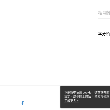
相關
本分類
本網站中使用 cookie，欲查詢有關
設定，請參閱本網站「
隱私權條款
使用 cookie。
了解更多 >