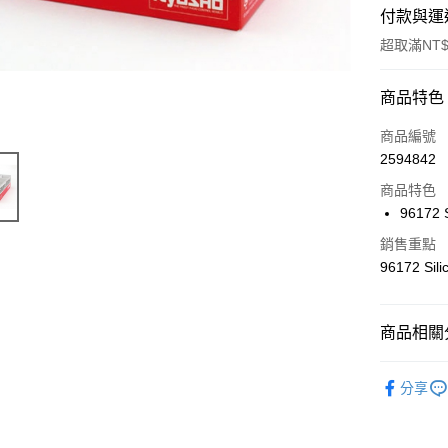
付款與運
超取滿NT$
付款方式
商品特色
信用卡一
商品編號
2594842
信用卡分
商品特色
3 期 
96172 
6 期 
合作金
銷售重點
華南商
合作金
96172 Sil
超商取貨
上海商
華南商
國泰世
LINE Pay
上海商
臺灣中
國泰世
商品相關分
匯豐（
Apple Pay
臺灣中
聯邦商
匯豐（
🔴 Kyos
街口支付
元大商
分享
聯邦商
玉山商
元大商
悠遊付
台新國
玉山商
台灣樂