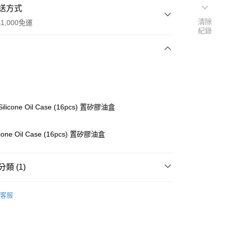
送方式
清除
1,000免運
紀錄
次付款
期付款
0 利率 每期
NT$95
21家銀行
Silicone Oil Case (16pcs) 置矽膠油盒
0 利率 每期
NT$47
21家銀行
庫商業銀行
第一商業銀行
業銀行
彰化商業銀行
庫商業銀行
第一商業銀行
icone Oil Case (16pcs) 置矽膠油盒
付款
業儲蓄銀行
台北富邦商業銀行
業銀行
彰化商業銀行
華商業銀行
兆豐國際商業銀行
業儲蓄銀行
台北富邦商業銀行
小企業銀行
台中商業銀行
華商業銀行
兆豐國際商業銀行
類 (1)
台灣）商業銀行
華泰商業銀行
小企業銀行
台中商業銀行
業銀行
遠東國際商業銀行
台灣）商業銀行
華泰商業銀行
ho 其他零件+配件
#
業銀行
永豐商業銀行
客服
業銀行
遠東國際商業銀行
業銀行
星展（台灣）商業銀行
業銀行
永豐商業銀行
際商業銀行
中國信託商業銀行
業銀行
星展（台灣）商業銀行
天信用卡公司