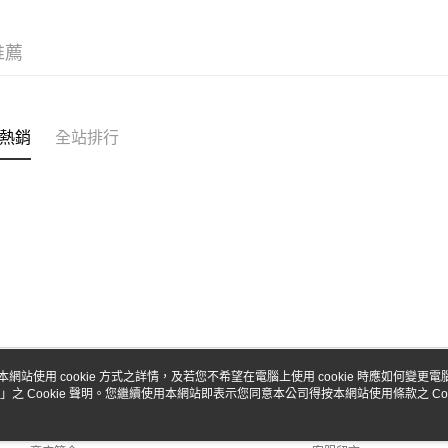
台新國
Google Pa
台灣樂
全盈+PAY
推薦
ATM付款
熱銷
全站排行
運送方式
全家-取貨
每筆NT$6
7-11-取
每筆NT$6
郵局
每筆NT$3
新竹物流
本網站使用 cookie 方式之詳情，及若您不希望在電腦上使用 cookie 時應如何變更電腦的
」之 Cookie 聲明。您繼續使用本網站即表示您同意本公司得按本網站使用條款之 Coo
關於我們
客服資訊
每筆NT$8
品牌故事
購物說明