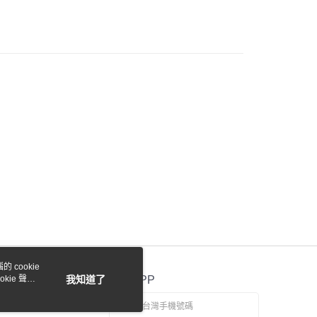
際商業銀行
中國信託商業銀行
y
天信用卡公司
付款
0，滿NT$1,000(含以上)免運費
貨付款
0，滿NT$1,000(含以上)免運費
0，滿NT$1,000(含以上)免運費
 cookie
kie 聲明
我知道了
官方APP
0，滿NT$1,000(含以上)免運費