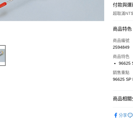
付款與運
超取滿NT$
付款方式
商品特色
信用卡一
商品編號
2594849
信用卡分
商品特色
3 期 
96625
6 期 
合作金
銷售重點
華南商
合作金
96625 SP
超商取貨
上海商
華南商
國泰世
LINE Pay
上海商
臺灣中
國泰世
商品相關分
匯豐（
Apple Pay
臺灣中
聯邦商
匯豐（
🔴 Kyos
街口支付
元大商
分享
聯邦商
玉山商
元大商
悠遊付
台新國
玉山商
台灣樂