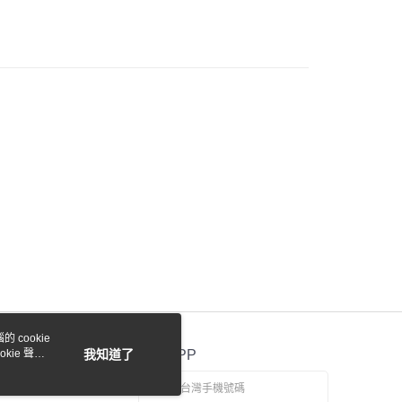
際商業銀行
中國信託商業銀行
y
天信用卡公司
付款
0，滿NT$1,000(含以上)免運費
貨付款
0，滿NT$1,000(含以上)免運費
0，滿NT$1,000(含以上)免運費
 cookie
kie 聲明
我知道了
官方APP
0，滿NT$1,000(含以上)免運費