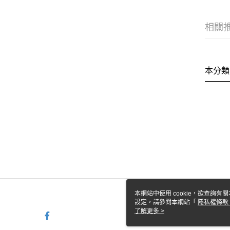
相關
本分類
本網站中使用 cookie，欲查詢有關
設定，請參閱本網站「
隱私權條款
使用 cookie。
了解更多 >