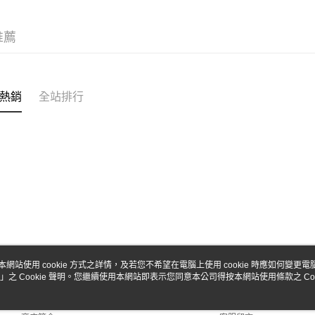
台新國
Google Pa
台灣樂
全盈+PAY
推薦
ATM付款
熱銷
全站排行
運送方式
全家-取貨
每筆NT$6
7-11-取
每筆NT$6
郵局
每筆NT$3
新竹物流
本網站使用 cookie 方式之詳情，及若您不希望在電腦上使用 cookie 時應如何變更電腦的
」之 Cookie 聲明。您繼續使用本網站即表示您同意本公司得按本網站使用條款之 Coo
關於我們
客服資訊
每筆NT$8
品牌故事
購物說明