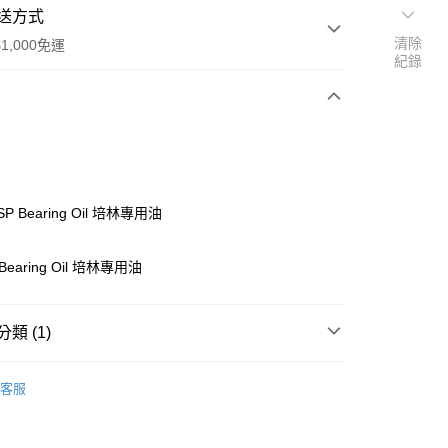
送方式
清除
1,000免運
紀錄
次付款
期付款
0 利率 每期
NT$141
21家銀行
 SP Bearing Oil 培林專用油
0 利率 每期
NT$70
21家銀行
庫商業銀行
第一商業銀行
業銀行
彰化商業銀行
庫商業銀行
第一商業銀行
 Bearing Oil 培林專用油
付款
業儲蓄銀行
台北富邦商業銀行
業銀行
彰化商業銀行
華商業銀行
兆豐國際商業銀行
業儲蓄銀行
台北富邦商業銀行
小企業銀行
台中商業銀行
華商業銀行
兆豐國際商業銀行
類 (1)
台灣）商業銀行
華泰商業銀行
小企業銀行
台中商業銀行
業銀行
遠東國際商業銀行
台灣）商業銀行
華泰商業銀行
ho 其他零件+配件
#
業銀行
永豐商業銀行
客服
業銀行
遠東國際商業銀行
業銀行
星展（台灣）商業銀行
業銀行
永豐商業銀行
際商業銀行
中國信託商業銀行
業銀行
星展（台灣）商業銀行
天信用卡公司