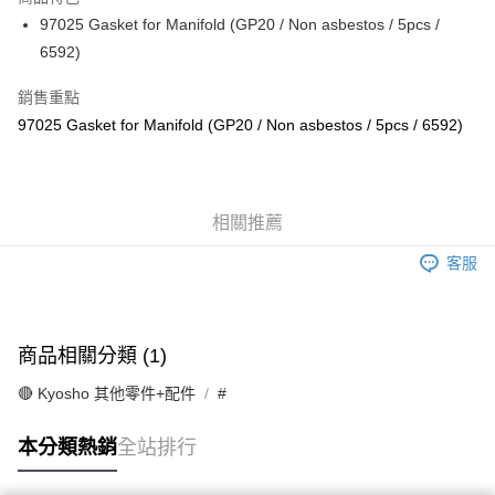
6 期 0 利率 每期
NT$21
21家銀行
合作金庫商業銀行
第一商業銀行
97025 Gasket for Manifold (GP20 / Non asbestos / 5pcs /
華南商業銀行
彰化商業銀行
合作金庫商業銀行
第一商業銀行
超商取貨付款
6592)
上海商業儲蓄銀行
台北富邦商業銀行
華南商業銀行
彰化商業銀行
國泰世華商業銀行
兆豐國際商業銀行
LINE Pay
上海商業儲蓄銀行
台北富邦商業銀行
銷售重點
臺灣中小企業銀行
台中商業銀行
國泰世華商業銀行
兆豐國際商業銀行
97025 Gasket for Manifold (GP20 / Non asbestos / 5pcs / 6592)
匯豐（台灣）商業銀行
華泰商業銀行
Apple Pay
臺灣中小企業銀行
台中商業銀行
聯邦商業銀行
遠東國際商業銀行
匯豐（台灣）商業銀行
華泰商業銀行
街口支付
元大商業銀行
永豐商業銀行
聯邦商業銀行
遠東國際商業銀行
玉山商業銀行
星展（台灣）商業銀行
元大商業銀行
永豐商業銀行
悠遊付
台新國際商業銀行
中國信託商業銀行
相關推薦
玉山商業銀行
星展（台灣）商業銀行
台灣樂天信用卡公司
台新國際商業銀行
中國信託商業銀行
Google Pay
客服
台灣樂天信用卡公司
全盈+PAY
ATM付款
商品相關分類 (1)
運送方式
🔴 Kyosho 其他零件+配件
#
全家-取貨付款
本分類熱銷
全站排行
每筆NT$60，滿NT$1,000(含以上)免運費
7-11-取貨付款