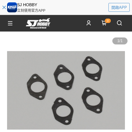
SJ HOBBY
開啟APP
立刻使用官方APP
0
1
/
1