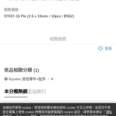
華南商業銀行
彰化商業銀行
合作金庫商業銀行
第一商業銀行
超商取貨付款
上海商業儲蓄銀行
台北富邦商業銀行
華南商業銀行
彰化商業銀行
銷售重點
國泰世華商業銀行
兆豐國際商業銀行
LINE Pay
上海商業儲蓄銀行
台北富邦商業銀行
97037-16 Pin (2.6 x 16mm / 10pcs / BS52)
臺灣中小企業銀行
台中商業銀行
國泰世華商業銀行
兆豐國際商業銀行
匯豐（台灣）商業銀行
華泰商業銀行
Apple Pay
臺灣中小企業銀行
台中商業銀行
聯邦商業銀行
遠東國際商業銀行
匯豐（台灣）商業銀行
華泰商業銀行
街口支付
元大商業銀行
永豐商業銀行
聯邦商業銀行
遠東國際商業銀行
玉山商業銀行
相關推薦
星展（台灣）商業銀行
元大商業銀行
永豐商業銀行
悠遊付
台新國際商業銀行
中國信託商業銀行
玉山商業銀行
星展（台灣）商業銀行
客服
台灣樂天信用卡公司
台新國際商業銀行
中國信託商業銀行
Google Pay
台灣樂天信用卡公司
全盈+PAY
商品相關分類 (1)
ATM付款
🔴 Kyosho 其他零件+配件
#
運送方式
本分類熱銷
全站排行
全家-取貨付款
每筆NT$60，滿NT$1,000(含以上)免運費
本網站中使用 cookie，欲查詢有關本網站使用 cookie 方式之詳情，及若您不希
7-11-取貨付款
熱門標籤
望在電腦上使用 cookie 時應如何變更電腦的 cookie 設定，請參閱本網站「
隱私