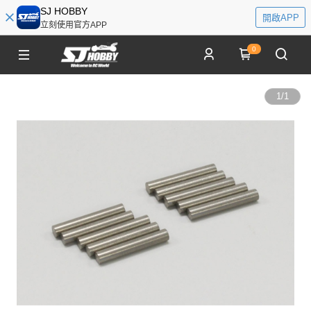
SJ HOBBY
開啟APP
立刻使用官方APP
0
1
/
1