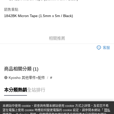
華南商業銀行
彰化商業銀行
合作金庫商業銀行
第一商業銀行
超商取貨付款
上海商業儲蓄銀行
台北富邦商業銀行
華南商業銀行
彰化商業銀行
銷售重點
國泰世華商業銀行
兆豐國際商業銀行
LINE Pay
上海商業儲蓄銀行
台北富邦商業銀行
1842BK Micron Tape (1.5mm x 5m / Black)
臺灣中小企業銀行
台中商業銀行
國泰世華商業銀行
兆豐國際商業銀行
匯豐（台灣）商業銀行
華泰商業銀行
Apple Pay
臺灣中小企業銀行
台中商業銀行
聯邦商業銀行
遠東國際商業銀行
匯豐（台灣）商業銀行
華泰商業銀行
街口支付
元大商業銀行
永豐商業銀行
聯邦商業銀行
遠東國際商業銀行
玉山商業銀行
相關推薦
星展（台灣）商業銀行
元大商業銀行
永豐商業銀行
悠遊付
台新國際商業銀行
中國信託商業銀行
玉山商業銀行
星展（台灣）商業銀行
客服
台灣樂天信用卡公司
台新國際商業銀行
中國信託商業銀行
Google Pay
台灣樂天信用卡公司
全盈+PAY
商品相關分類 (1)
ATM付款
🔴 Kyosho 其他零件+配件
#
運送方式
本分類熱銷
全站排行
全家-取貨付款
每筆NT$60，滿NT$1,000(含以上)免運費
本網站中使用 cookie，欲查詢有關本網站使用 cookie 方式之詳情，及若您不希
7-11-取貨付款
熱門標籤
望在電腦上使用 cookie 時應如何變更電腦的 cookie 設定，請參閱本網站「
隱私