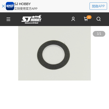
SJ HOBBY
開啟APP
立刻使用官方APP
0
1
/
1