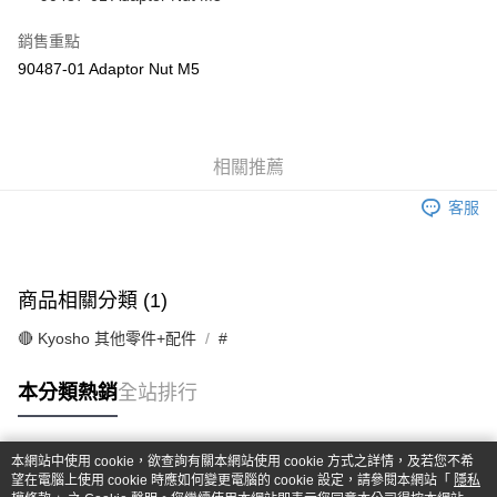
華南商業銀行
彰化商業銀行
合作金庫商業銀行
第一商業銀行
超商取貨付款
上海商業儲蓄銀行
台北富邦商業銀行
華南商業銀行
彰化商業銀行
銷售重點
國泰世華商業銀行
兆豐國際商業銀行
LINE Pay
上海商業儲蓄銀行
台北富邦商業銀行
90487-01 Adaptor Nut M5
臺灣中小企業銀行
台中商業銀行
國泰世華商業銀行
兆豐國際商業銀行
匯豐（台灣）商業銀行
華泰商業銀行
Apple Pay
臺灣中小企業銀行
台中商業銀行
聯邦商業銀行
遠東國際商業銀行
匯豐（台灣）商業銀行
華泰商業銀行
街口支付
元大商業銀行
永豐商業銀行
聯邦商業銀行
遠東國際商業銀行
玉山商業銀行
相關推薦
星展（台灣）商業銀行
元大商業銀行
永豐商業銀行
悠遊付
台新國際商業銀行
中國信託商業銀行
玉山商業銀行
星展（台灣）商業銀行
客服
台灣樂天信用卡公司
台新國際商業銀行
中國信託商業銀行
Google Pay
台灣樂天信用卡公司
全盈+PAY
商品相關分類 (1)
ATM付款
🔴 Kyosho 其他零件+配件
#
運送方式
本分類熱銷
全站排行
全家-取貨付款
每筆NT$60，滿NT$1,000(含以上)免運費
本網站中使用 cookie，欲查詢有關本網站使用 cookie 方式之詳情，及若您不希
7-11-取貨付款
熱門標籤
望在電腦上使用 cookie 時應如何變更電腦的 cookie 設定，請參閱本網站「
隱私