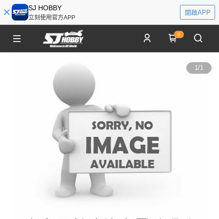
SJ HOBBY
開啟APP
立刻使用官方APP
0
1
/
1