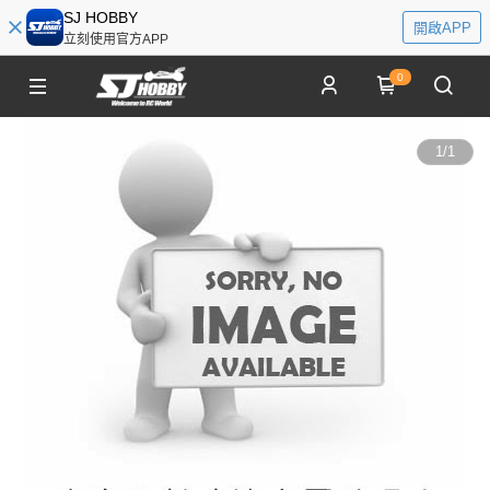
SJ HOBBY
開啟APP
立刻使用官方APP
0
1
/
1