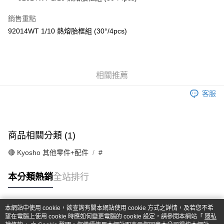
華南商業銀行
彰化商業銀行
合作金庫商業銀行
第一商業銀行
超商取貨付款
上海商業儲蓄銀行
台北富邦商業銀行
華南商業銀行
彰化商業銀行
銷售重點
國泰世華商業銀行
兆豐國際商業銀行
LINE Pay
上海商業儲蓄銀行
台北富邦商業銀行
92014WT 1/10 熱熔胎框組 (30°/4pcs)
臺灣中小企業銀行
台中商業銀行
國泰世華商業銀行
兆豐國際商業銀行
匯豐（台灣）商業銀行
華泰商業銀行
Apple Pay
臺灣中小企業銀行
台中商業銀行
聯邦商業銀行
遠東國際商業銀行
匯豐（台灣）商業銀行
華泰商業銀行
街口支付
元大商業銀行
永豐商業銀行
聯邦商業銀行
遠東國際商業銀行
玉山商業銀行
相關推薦
星展（台灣）商業銀行
元大商業銀行
永豐商業銀行
悠遊付
台新國際商業銀行
中國信託商業銀行
玉山商業銀行
星展（台灣）商業銀行
客服
台灣樂天信用卡公司
台新國際商業銀行
中國信託商業銀行
Google Pay
台灣樂天信用卡公司
全盈+PAY
商品相關分類 (1)
ATM付款
🔴 Kyosho 其他零件+配件
#
運送方式
本分類熱銷
全站排行
全家-取貨付款
每筆NT$60，滿NT$1,000(含以上)免運費
本網站中使用 cookie，欲查詢有關本網站使用 cookie 方式之詳情，及若您不希
7-11-取貨付款
熱門標籤
望在電腦上使用 cookie 時應如何變更電腦的 cookie 設定，請參閱本網站「
隱私